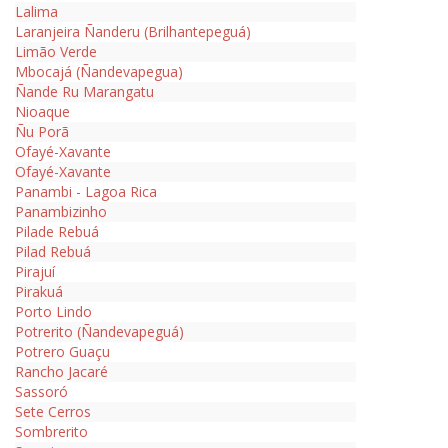
Lalima
Laranjeira Ñanderu (Brilhantepeguá)
Limão Verde
Mbocajá (Ñandevapegua)
Ñande Ru Marangatu
Nioaque
Ñu Porã
Ofayé-Xavante
Ofayé-Xavante
Panambi - Lagoa Rica
Panambizinho
Pilade Rebuá
Pilad Rebuá
Pirajuí
Pirakuá
Porto Lindo
Potrerito (Ñandevapeguá)
Potrero Guaçu
Rancho Jacaré
Sassoró
Sete Cerros
Sombrerito