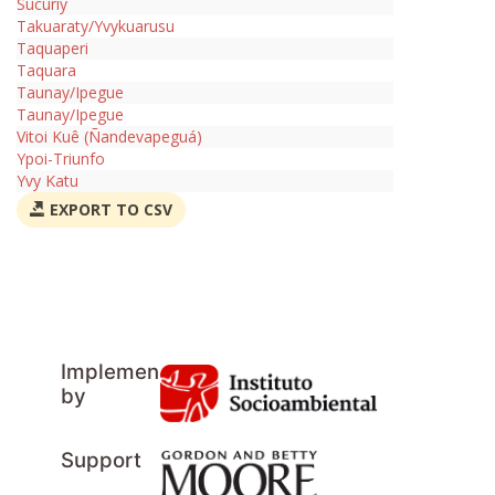
Sucuriy
Takuaraty/Yvykuarusu
Taquaperi
Taquara
Taunay/Ipegue
Taunay/Ipegue
Vitoi Kuê (Ñandevapeguá)
Ypoi-Triunfo
Yvy Katu
EXPORT TO CSV