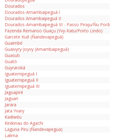
Dourados
Dourados-Amambaipeguá I
Dourados Amambaipeguá II
Dourados-Amambaipeguá III - Passo Piraju/Ñu Porã
Fazenda Remanso Guaçu (Yvy-Katu/Porto Lindo)
Garcete Kuê (Ñandevapeguá)
Guaimbé
Guaivyry-Joyvy (Amambaipeguá)
Guasuti
Guató
Guyraroká
Iguatemipeguá I
Iguatemipeguá II
Iguatemipeguá III
Jaguapiré
Jaguari
Jarara
Jata Yvary
Kadiwéu
Kinikinau do Agachi
Laguna Piru (Ñandevapegua)
Lalima