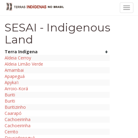
Toggl
navig
SESAI - Indigenous
Land
Terra Indígena
Aldeia Cerroy
Aldeia Limão Verde
Amambai
Apapeguá
Apyka'i
Arroio-Korá
Buriti
Buriti
Buritizinho
Caarapó
Cachoeirinha
Cachoeirinha
Cerrito
Douradopeguá