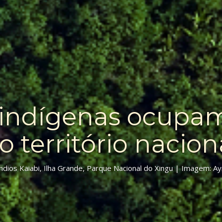
ras Indígenas pr
floresta
Baniwa de Tucumã-Rupitã, Terra Indígena Alto Rio Negro, Amazo
Ricardo/ISA