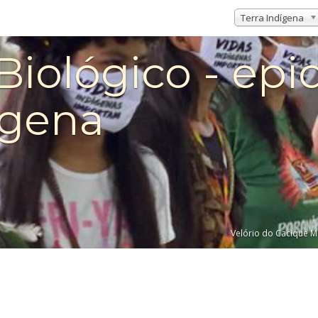
Terra Indígena
Biológico - ep
ígena
Velório do Cacique 