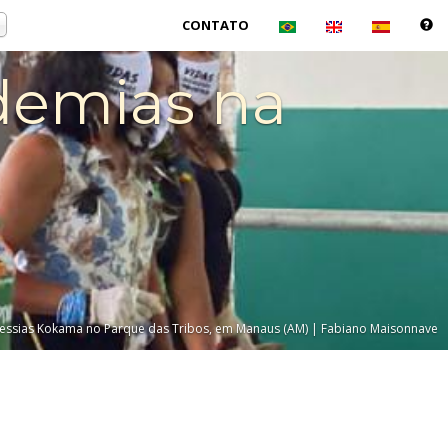
CONTATO
idemias na
Messias Kokama no Parque das Tribos, em Manaus (AM) | Fabiano Maisonnave