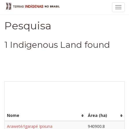
Toggl
navig
Pesquisa
1 Indigenous Land found
Nome
Área (ha)
Araweté/Igarapé Ipixuna
940900.8