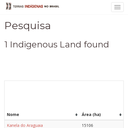
Toggl
navig
Pesquisa
1 Indigenous Land found
Nome
Área (ha)
Kanela do Araguaia
15106