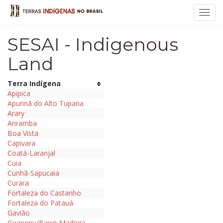
Toggl
navig
SESAI - Indigenous
Land
Terra Indígena
Apipica
Apurinã do Alto Tupana
Arary
Ariramba
Boa Vista
Capivara
Coatá-Laranjal
Cuia
Cunhã-Sapucaia
Curara
Fortaleza do Castanho
Fortaleza do Patauá
Gavião
Guapenu/Baixo Madeira