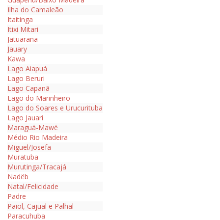
Ilha do Camaleão
Itaitinga
Itixi Mitari
Jatuarana
Jauary
Kawa
Lago Aiapuá
Lago Beruri
Lago Capanã
Lago do Marinheiro
Lago do Soares e Urucurituba
Lago Jauari
Maraguá-Mawé
Médio Rio Madeira
Miguel/Josefa
Muratuba
Murutinga/Tracajá
Nadëb
Natal/Felicidade
Padre
Paiol, Cajual e Palhal
Paracuhuba