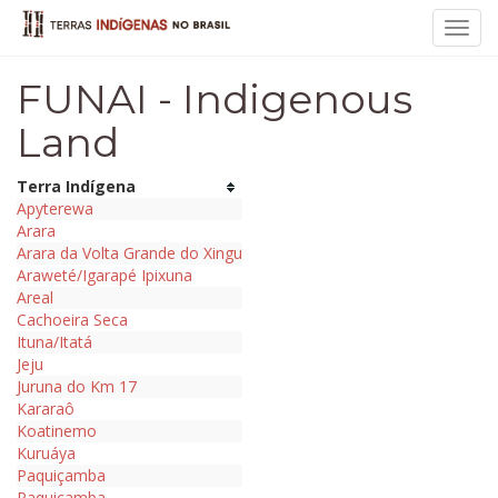
Toggl
navig
FUNAI - Indigenous
Land
Terra Indígena
Apyterewa
Arara
Arara da Volta Grande do Xingu
Araweté/Igarapé Ipixuna
Areal
Cachoeira Seca
Ituna/Itatá
Jeju
Juruna do Km 17
Kararaô
Koatinemo
Kuruáya
Paquiçamba
Paquiçamba