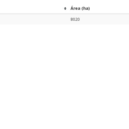
Área (ha)
8020