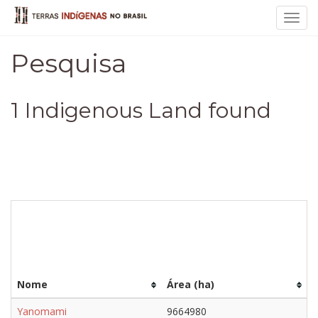
Toggl
navig
Pesquisa
1 Indigenous Land found
Nome
Área (ha)
Yanomami
9664980