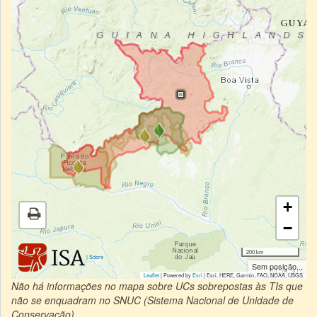
+
−
200 km
|
Sobre
Sem posição...
Leaflet
| Powered by
Esri
|
Esri, HERE, Garmin, FAO, NOAA, USGS
Não há informações no mapa sobre UCs sobrepostas às TIs que
não se enquadram no SNUC (Sistema Nacional de Unidade de
Conservação).