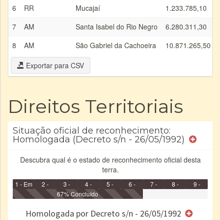
6
RR
Mucajaí
1.233.785,10
7
AM
Santa Isabel do Rio Negro
6.280.311,30
8
AM
São Gabriel da Cachoeira
10.871.265,50
Exportar para CSV
Direitos Territoriais
Situação oficial de reconhecimento:
Homologada (Decreto s/n - 26/05/1992)
Descubra qual é o estado de reconhecimento oficial desta
terra.
1 - Em
2 -
3 -
4 -
5 -
6 -
7 -
8 -
9 -
Identificação
Identificada
Declarada
67% Concluído
Reservada
Homologada
Registrada
Restrição
Dominial
Encaminhad
no CRI
de uso
Indígena
RI
Homologada por Decreto s/n - 26/05/1992
e/ou