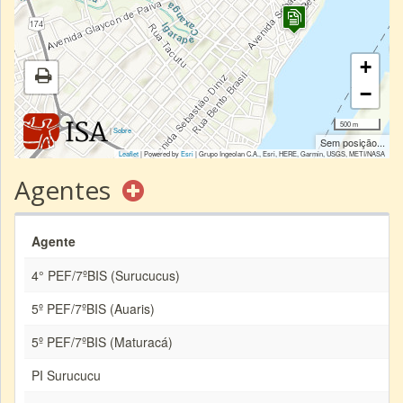
+
−
500 m
|
Sobre
Sem posição...
Leaflet
| Powered by
Esri
|
Grupo Ingeolan C.A., Esri, HERE, Garmin, USGS, METI/NASA
Agentes
Agente
4° PEF/7ºBIS (Surucucus)
5º PEF/7ºBIS (Auaris)
5º PEF/7ºBIS (Maturacá)
PI Surucucu