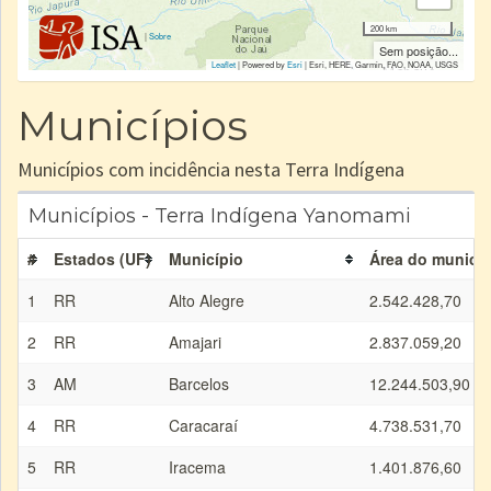
200 km
|
Sobre
Sem posição...
Leaflet
| Powered by
Esri
|
Esri, HERE, Garmin, FAO, NOAA, USGS
Municípios
Municípios com incidência nesta Terra Indígena
Municípios - Terra Indígena Yanomami
#
Estados (UF)
Município
Área do municíp
1
RR
Alto Alegre
2.542.428,70
2
RR
Amajari
2.837.059,20
3
AM
Barcelos
12.244.503,90
4
RR
Caracaraí
4.738.531,70
5
RR
Iracema
1.401.876,60