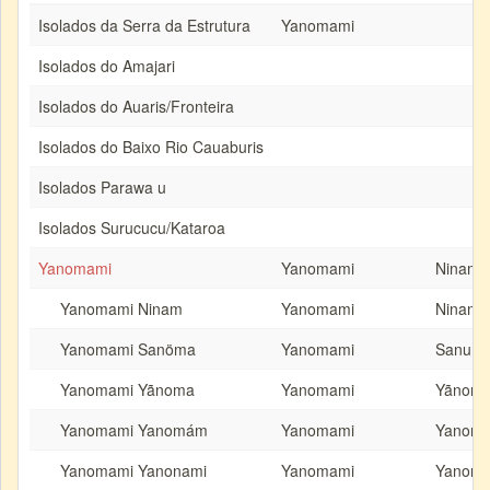
Isolados da Serra da Estrutura
Yanomami
Isolados do Amajari
Isolados do Auaris/Fronteira
Isolados do Baixo Rio Cauaburis
Isolados Parawa u
Isolados Surucucu/Kataroa
Yanomami
Yanomami
Ninam,
Yanomami Ninam
Yanomami
Ninam
Yanomami Sanöma
Yanomami
Sanum
Yanomami Yãnoma
Yanomami
Yãnom
Yanomami Yanomám
Yanomami
Yanom
Yanomami Yanonami
Yanomami
Yanona