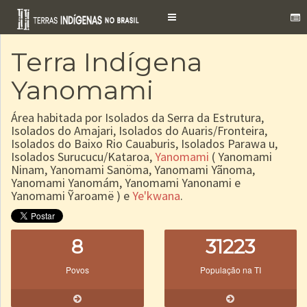
Toggle
navigation
Terra Indígena
Yanomami
Área habitada por Isolados da Serra da Estrutura,
Isolados do Amajari, Isolados do Auaris/Fronteira,
Isolados do Baixo Rio Cauaburis, Isolados Parawa u,
Isolados Surucucu/Kataroa,
Yanomami
( Yanomami
Ninam, Yanomami Sanöma, Yanomami Yãnoma,
Yanomami Yanomám, Yanomami Yanonami e
Yanomami Ỹaroamë ) e
Ye'kwana
.
8
31223
Povos
População na TI