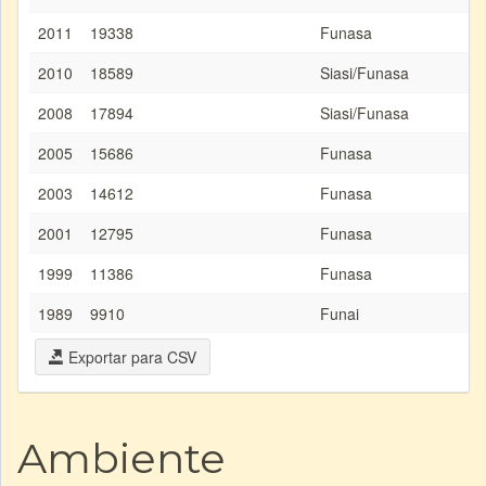
2011
19338
Funasa
2010
18589
Siasi/Funasa
2008
17894
Siasi/Funasa
2005
15686
Funasa
2003
14612
Funasa
2001
12795
Funasa
1999
11386
Funasa
1989
9910
Funai
Exportar para CSV
Ambiente