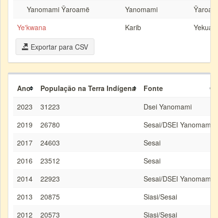
Yanomami Ỹaroamë
Yanomami
Ỹaroam
Ye'kwana
Karib
Yekuan
Exportar para CSV
Ano
População na Terra Indígena
Fonte
2023
31223
Dsei Yanomami
2019
26780
Sesai/DSEI Yanomami
2017
24603
Sesai
2016
23512
Sesai
2014
22923
Sesai/DSEI Yanomami
2013
20875
Siasi/Sesai
2012
20573
Siasi/Sesai