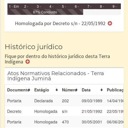
1 - Em
2 -
3 -
4 -
5 -
6 -
7 -
8 -
9 -
Identificação
Identificada
Declarada
67% Concluído
Reservada
Homologada
Registrada
Restrição
Dominial
Encaminhad
no CRI
de uso
Indígena
RI
Homologada por Decreto s/n - 22/05/1992
e/ou
SPU
Histórico jurídico
Fique por dentro do histórico jurídico desta Terra
Indígena
Atos Normativos Relacionados - Terra
Indígena Juminá
Documento
Estágio
Número
Data
Publicaçã
Portaria
Declarada
202
09/03/1989
14/04/1989
Decreto
Homologada
s/n
21/05/1992
22/05/1992
Portaria
Homologada
470
30/05/2001
06/06/2001