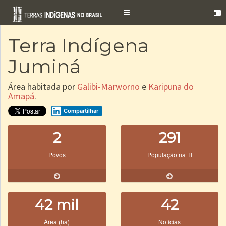
Toggle
navigation
Terra Indígena
Juminá
Área habitada por
Galibi-Marworno
e
Karipuna do
Amapá
.
Compartilhar
2
291
Povos
População na TI
42 mil
42
Área (ha)
Notícias