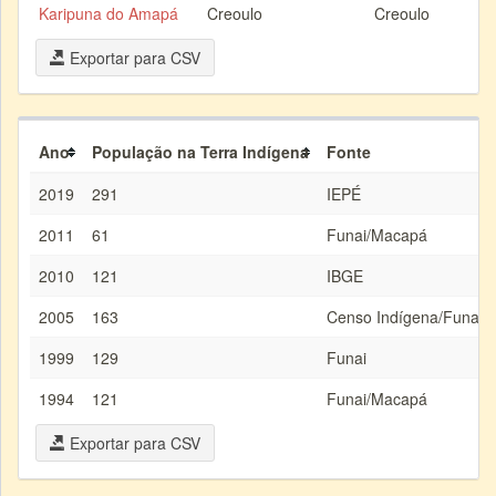
Karipuna do Amapá
Creoulo
Creoulo
Exportar para CSV
Ano
População na Terra Indígena
Fonte
2019
291
IEPÉ
2011
61
Funai/Macapá
2010
121
IBGE
2005
163
Censo Indígena/Funai/
1999
129
Funai
1994
121
Funai/Macapá
Exportar para CSV