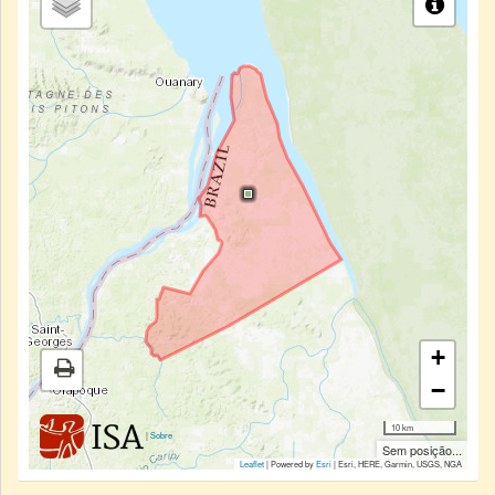
+
−
10 km
|
Sobre
Sem posição...
Leaflet
| Powered by
Esri
|
Esri, HERE, Garmin, USGS, NGA