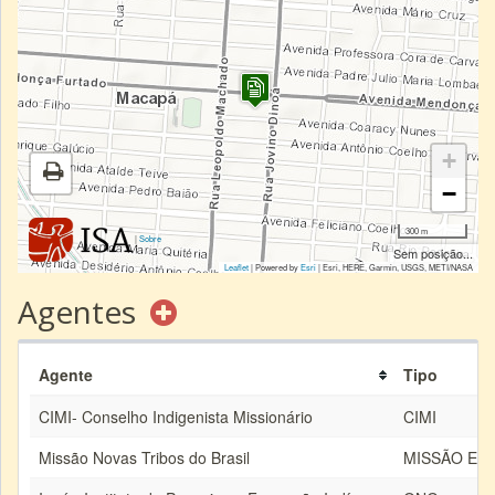
+
−
300 m
|
Sobre
Sem posição...
Leaflet
| Powered by
Esri
|
Esri, HERE, Garmin, USGS, METI/NASA
Agentes
Agente
Tipo
CIMI- Conselho Indigenista Missionário
CIMI
Missão Novas Tribos do Brasil
MISSÃO EV