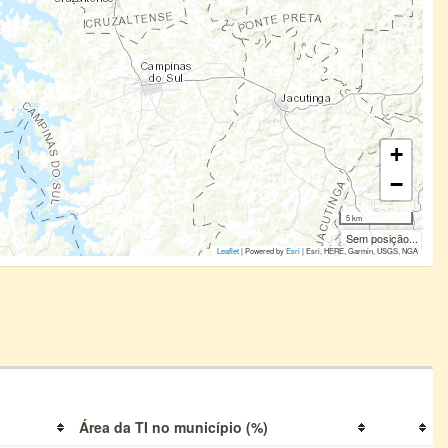
+
−
5 km
Sem posição...
Leaflet
| Powered by
Esri
|
Esri, HERE, Garmin, USGS, NGA
Área da TI no município (%)