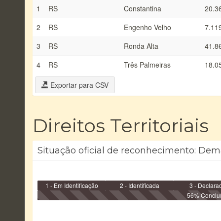
1
RS
Constantina
20.3
2
RS
Engenho Velho
7.11
3
RS
Ronda Alta
41.8
4
RS
Três Palmeiras
18.0
Exportar para CSV
Direitos Territoriais
Situação oficial de reconhecimento: Dema
1 - Em Identificação
2 - Identificada
3 - Declara
56% Conclu