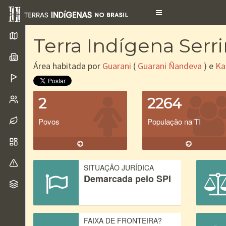
Toggle
navigation
Terra Indígena Serr
Área habitada por
Guarani
(
Guarani Ñandeva
) e
Ka
2
2264
Povos
População na TI
SITUAÇÃO JURÍDICA
Demarcada pelo SPI
FAIXA DE FRONTEIRA?