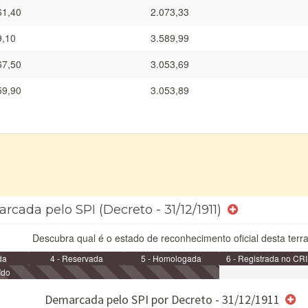
61,40
2.073,33
9,10
3.589,99
67,50
3.053,69
59,90
3.053,89
rcada pelo SPI (Decreto - 31/12/1911)
Descubra qual é o estado de reconhecimento oficial desta terra
da
4 - Reservada
5 - Homologada
6 - Registrada no CRI
ído
e/ou SPU
Demarcada pelo SPI por Decreto - 31/12/1911