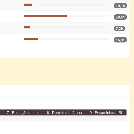
10,18
50,41
7,29
16,91
.
7 - Restrição de uso
8 - Dominial Indígena
9 - Encaminhada RI