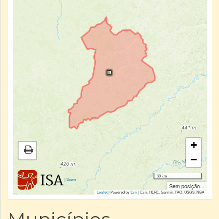
+
−
30 km
|
Sobre
Sem posição...
Leaflet
| Powered by
Esri
|
Esri, HERE, Garmin, FAO, USGS, NGA