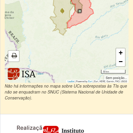
+
−
50 km
|
Sobre
Sem posição...
Leaflet
| Powered by
Esri
|
Esri, HERE, Garmin, FAO, USGS
Não há informações no mapa sobre UCs sobrepostas às TIs que
não se enquadram no SNUC (Sistema Nacional de Unidade de
Conservação).