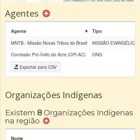
Leaflet
| Powered by
Esri
|
Esri, HERE, Garmin, USGS, METI/NASA
Agentes
Agente
Tipo
MNTB - Missão Novas Tribos do Brasil
MISSÃO EVANGÉLICA
Comissão Pró-Índio do Acre (CPI-AC)
ONG
Exportar para CSV
Organizações Indígenas
Existem
8
Organizações Indígenas
na região
Nome