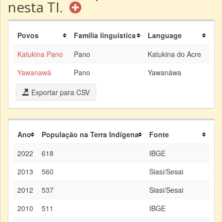
nesta TI.
Povos
Família linguística
Language
Katukina Pano
Pano
Katukina do Acre
Yawanawá
Pano
Yawanáwa
Exportar para CSV
Ano
População na Terra Indígena
Fonte
2022
618
IBGE
2013
560
Siasi/Sesai
2012
537
Siasi/Sesai
2010
511
IBGE