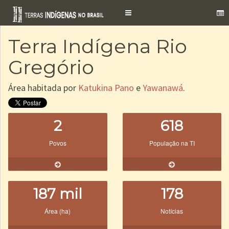
Toggle
navigation
Terra Indígena Rio
Gregório
Área habitada por
Katukina Pano
e
Yawanawá
.
2
618
Povos
População na TI
187 mil
178
Área (ha)
Notícias