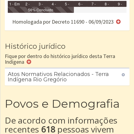
1 - Em
2 -
3 -
4 -
5 -
6 -
7 -
8 -
9 -
Identificação
Identificada
56% Concluído
Declarada
Reservada
Homologada
Registrada
Restrição
Dominial
Encaminhad
no CRI
de uso
Indígena
RI
Homologada por Decreto 11690 - 06/09/2023
e/ou
SPU
Histórico jurídico
Fique por dentro do histórico jurídico desta Terra
Indígena
Atos Normativos Relacionados - Terra
Indígena Rio Gregório
Povos e Demografia
De acordo com informações
recentes
618
pessoas vivem