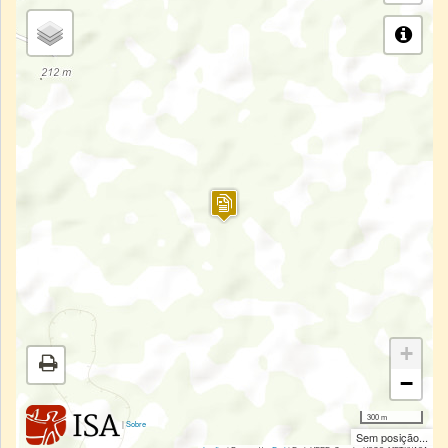
+
−
300 m
|
Sobre
Sem posição...