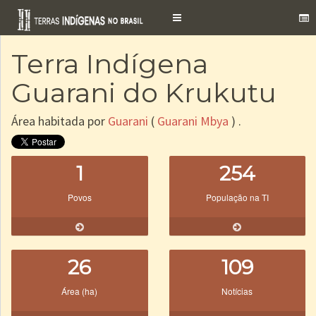
Toggle
navigation
Terra Indígena
Guarani do Krukutu
Área habitada por
Guarani
(
Guarani Mbya
) .
1
254
Povos
População na TI
26
109
Área (ha)
Notícias