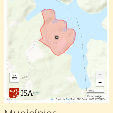
+
−
300 m
|
Sobre
Sem posição...
Leaflet
| Powered by
Esri
|
Esri, HERE, Garmin, USGS, METI/NASA