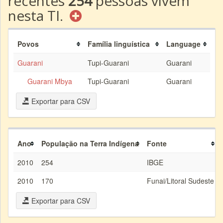
recentes
254
pessoas vivem
nesta TI.
Povos
Família linguística
Language
Guarani
Tupi-Guarani
Guarani
Guarani Mbya
Tupi-Guarani
Guarani
Exportar para CSV
Ano
População na Terra Indígena
Fonte
2010
254
IBGE
2010
170
Funai/Litoral Sudeste
Exportar para CSV