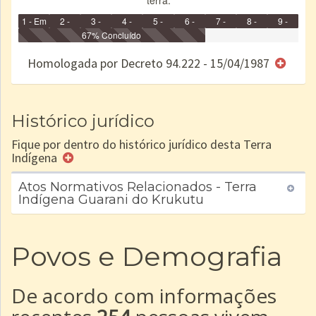
terra.
1 - Em
2 -
3 -
4 -
5 -
6 -
7 -
8 -
9 -
Identificação
Identificada
Declarada
67% Concluído
Reservada
Homologada
Registrada
Restrição
Dominial
Encaminhad
no CRI
de uso
Indígena
RI
Homologada por Decreto 94.222 - 15/04/1987
e/ou
SPU
Histórico jurídico
Fique por dentro do histórico jurídico desta Terra
Indígena
Atos Normativos Relacionados - Terra
Indígena Guarani do Krukutu
Povos e Demografia
De acordo com informações