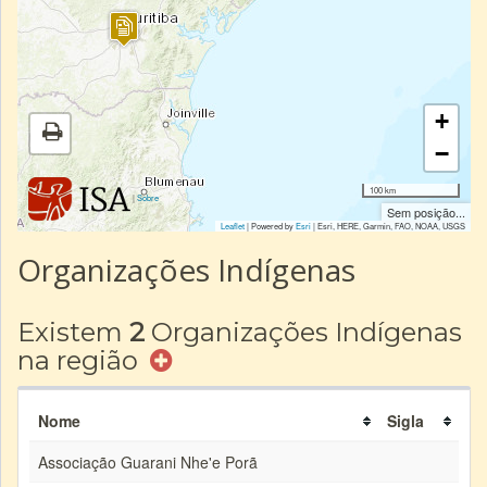
+
−
100 km
|
Sobre
Sem posição...
Leaflet
| Powered by
Esri
|
Esri, HERE, Garmin, FAO, NOAA, USGS
Organizações Indígenas
Existem
2
Organizações Indígenas
na região
Nome
Sigla
Associação Guarani Nhe'e Porã