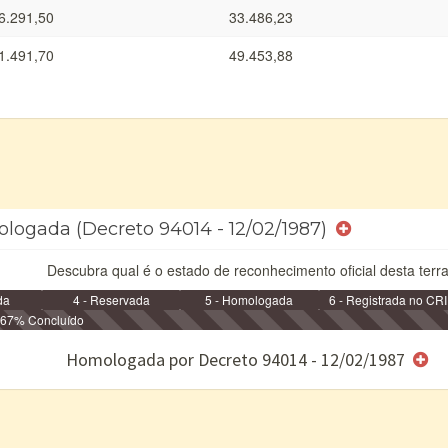
6.291,50
33.486,23
1.491,70
49.453,88
ologada (Decreto 94014 - 12/02/1987)
Descubra qual é o estado de reconhecimento oficial desta terra
da
4 - Reservada
5 - Homologada
6 - Registrada no CRI
67% Concluído
e/ou SPU
Homologada por Decreto 94014 - 12/02/1987