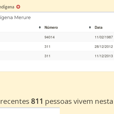
 Indígena
dígena Merure
Número
Data
94014
11/02/1987
311
28/12/2012
311
11/12/2013
a
 recentes
811
pessoas vivem nesta