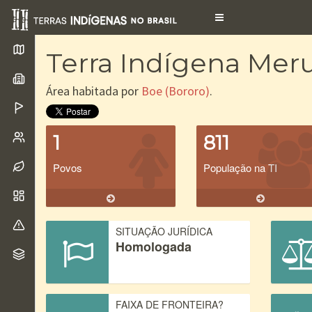
Toggle
navigation
Terra Indígena Mer
Área habitada por
Boe (Bororo)
.
1
811
Povos
População na TI
SITUAÇÃO JURÍDICA
Homologada
FAIXA DE FRONTEIRA?