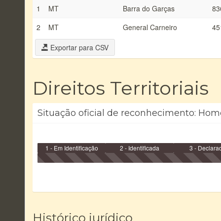
1
MT
Barra do Garças
83
2
MT
General Carneiro
45
Exportar para CSV
Direitos Territoriais
Situação oficial de reconhecimento: Hom
1 - Em Identificação
2 - Identificada
3 - Declara
Histórico jurídico