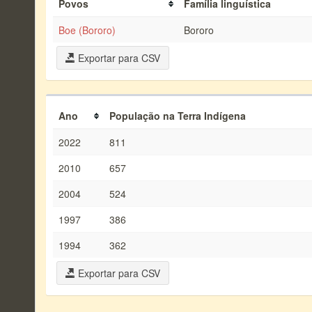
Povos
Família linguística
Boe (Bororo)
Bororo
Exportar para CSV
Ano
População na Terra Indígena
2022
811
2010
657
2004
524
1997
386
1994
362
Exportar para CSV