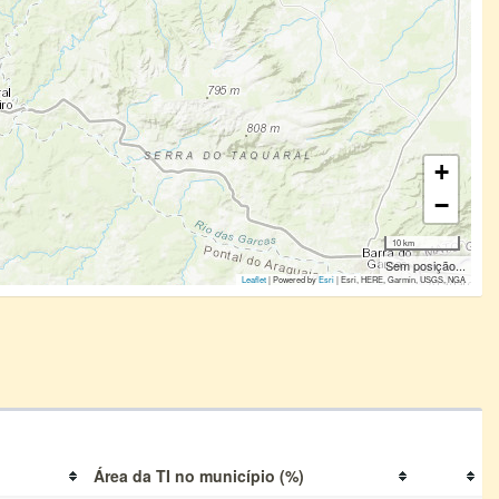
+
−
10 km
Sem posição...
Leaflet
| Powered by
Esri
|
Esri, HERE, Garmin, USGS, NGA
Área da TI no município (%)