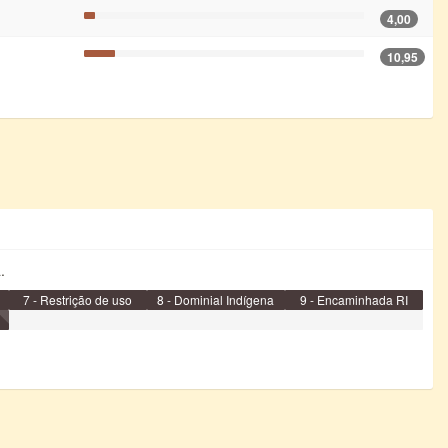
4,00
10,95
.
7 - Restrição de uso
8 - Dominial Indígena
9 - Encaminhada RI