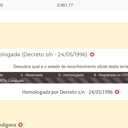
50
2.951,77
ologada (Decreto s/n - 24/05/1996)
Descubra qual é o estado de reconhecimento oficial desta terra
da
4 - Reservada
5 - Homologada
6 - Registrada no CRI
67% Concluído
e/ou SPU
Homologada por Decreto s/n - 24/05/1996
 Indígena