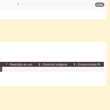
0,54
.
7 - Restrição de uso
8 - Dominial Indígena
9 - Encaminhada RI