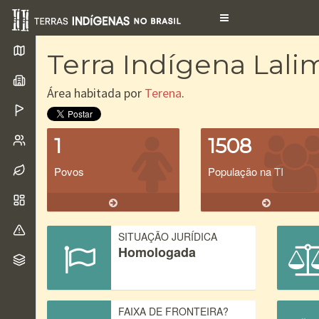
Toggle
navigation
Terra Indígena Lali
Área habitada por
Terena
.
1
1508
Povos
População na TI
SITUAÇÃO JURÍDICA
Homologada
FAIXA DE FRONTEIRA?