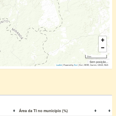
+
−
3 km
Sem posição...
Leaflet
| Powered by
Esri
|
Esri, HERE, Garmin, USGS, NGA
Área da TI no município (%)