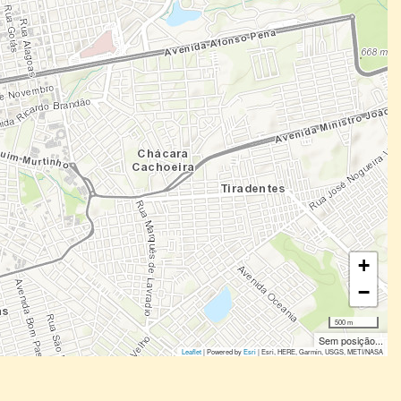
+
−
500 m
Sem posição...
Leaflet
| Powered by
Esri
|
Esri, HERE, Garmin, USGS, METI/NASA