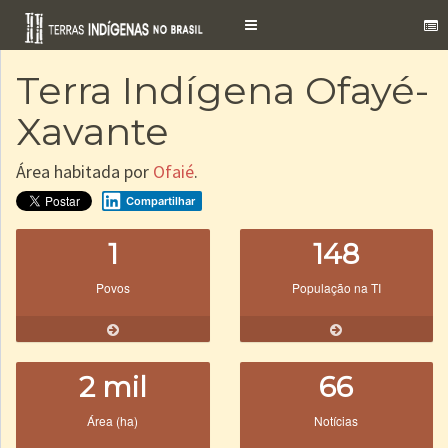
Toggle
navigation
Terra Indígena Ofayé-
Xavante
Área habitada por
Ofaié
.
Compartilhar
1
148
Povos
População na TI
2 mil
66
Área (ha)
Notícias