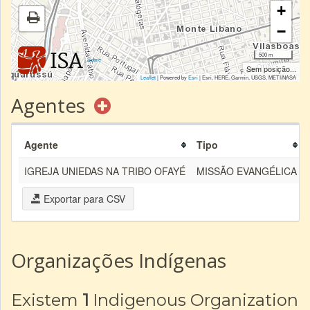
+
−
500 m
|
Sobre
Sem posição...
Leaflet
| Powered by
Esri
|
Esri, HERE, Garmin, USGS, METI/NASA
Agentes
Agente
Tipo
IGREJA UNIEDAS NA TRIBO OFAYÉ
MISSÃO EVANGÉLICA
Exportar para CSV
Organizações Indígenas
Existem
1
Indigenous Organization