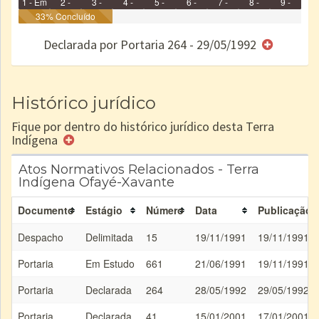
1 - Em
2 -
3 -
4 -
5 -
6 -
7 -
8 -
9 -
Identificação
33% Concluído
Identificada
Declarada
Reservada
Homologada
Registrada
Restrição
Dominial
Encaminhad
no CRI
de uso
Indígena
RI
Declarada por Portaria 264 - 29/05/1992
e/ou
SPU
Histórico jurídico
Fique por dentro do histórico jurídico desta Terra
Indígena
Atos Normativos Relacionados - Terra
Indígena Ofayé-Xavante
Documento
Estágio
Número
Data
Publicação
Despacho
Delimitada
15
19/11/1991
19/11/1991
Portaria
Em Estudo
661
21/06/1991
19/11/1991
Portaria
Declarada
264
28/05/1992
29/05/1992
Portaria
Declarada
41
15/01/2001
17/01/2001