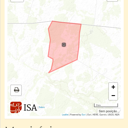
+
−
3 km
|
Sobre
Sem posição...
Leaflet
| Powered by
Esri
|
Esri, HERE, Garmin, USGS, NGA