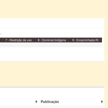
.
7 - Restrição de uso
8 - Dominial Indígena
9 - Encaminhada RI
Publicação