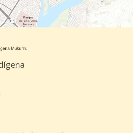
ígena Mukurin.
ndígena
s