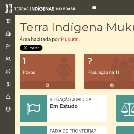
Toggle
navigation
Terra Indígena Muk
Área habitada por
Mukurin
.
1
?
Povos
População na TI
SITUAÇÃO JURÍDICA
Em Estudo
FAIXA DE FRONTEIRA?