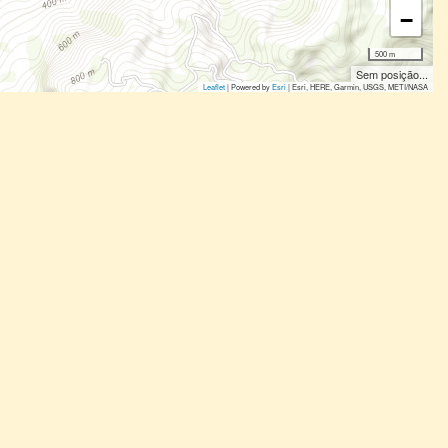
−
500 m
Sem posição...
Leaflet
| Powered by
Esri
|
Esri, HERE, Garmin, USGS, METI/NASA