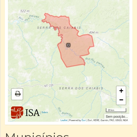
+
−
20 km
|
Sobre
Sem posição...
Leaflet
| Powered by
Esri
|
Esri, HERE, Garmin, FAO, USGS, NGA