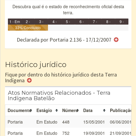
Descubra qual é o estado de reconhecimento oficial desta
terra.
1 - Em
2 -
3 -
4 -
5 -
6 -
7 -
8 -
9 -
Identificação
33% Concluído
Identificada
Declarada
Reservada
Homologada
Registrada
Restrição
Dominial
Encaminhad
no CRI
de uso
Indígena
RI
Declarada por Portaria 2.136 - 17/12/2007
e/ou
SPU
Histórico jurídico
Fique por dentro do histórico jurídico desta Terra
Indígena
Atos Normativos Relacionados - Terra
Indígena Batelão
Documento
Estágio
Número
Data
Publicação
Portaria
Em Estudo
448
15/05/2001
06/06/2001
Portaria
Em Estudo
752
19/09/2001
21/09/2001