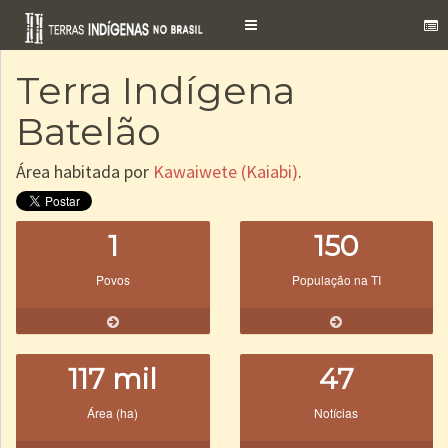
Toggle
navigation
Terra Indígena
Batelão
Área habitada por
Kawaiwete (Kaiabi)
.
1
150
Povos
População na TI
117 mil
47
Área (ha)
Notícias