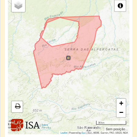
+
−
30 km
|
Sobre
Sem posição...
Leaflet
| Powered by
Esri
|
Esri, HERE, Garmin, FAO, USGS, NGA