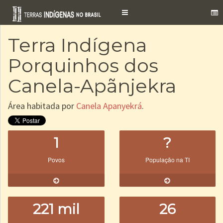
Toggle
navigation
Terra Indígena
Porquinhos dos
Canela-Apãnjekra
Área habitada por
Canela Apanyekrá
.
1
?
Povos
População na TI
221 mil
26