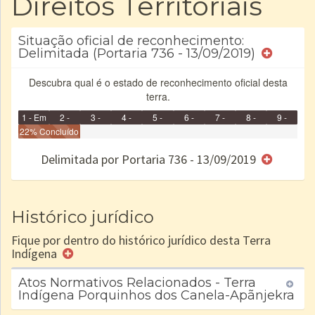
Direitos Territoriais
Situação oficial de reconhecimento:
Delimitada (Portaria 736 - 13/09/2019)
Descubra qual é o estado de reconhecimento oficial desta
terra.
1 - Em
2 -
3 -
4 -
5 -
6 -
7 -
8 -
9 -
Identificação
22% Concluído
Identificada
Declarada
Reservada
Homologada
Registrada
Restrição
Dominial
Encaminhad
no CRI
de uso
Indígena
RI
Delimitada por Portaria 736 - 13/09/2019
e/ou
SPU
Histórico jurídico
Fique por dentro do histórico jurídico desta Terra
Indígena
Atos Normativos Relacionados - Terra
Indígena Porquinhos dos Canela-Apãnjekra