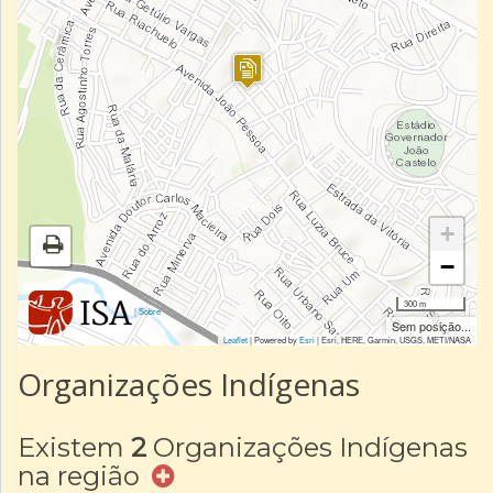
+
−
300 m
|
Sobre
Sem posição...
Leaflet
| Powered by
Esri
|
Esri, HERE, Garmin, USGS, METI/NASA
Organizações Indígenas
Existem
2
Organizações Indígenas
na região