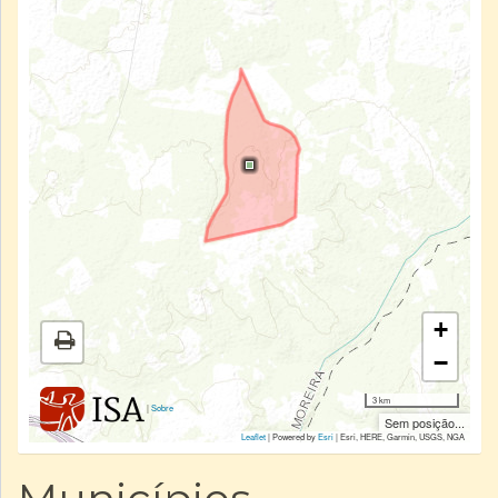
+
−
3 km
|
Sobre
Sem posição...
Leaflet
| Powered by
Esri
|
Esri, HERE, Garmin, USGS, NGA