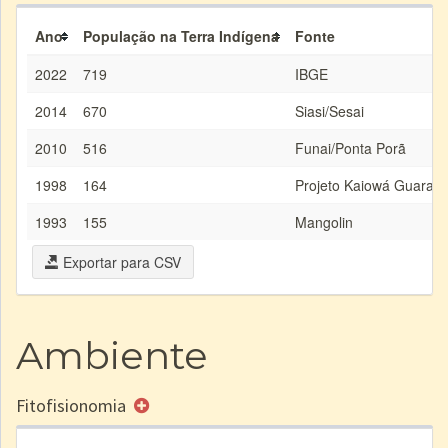
Ano
População na Terra Indígena
Fonte
2022
719
IBGE
2014
670
Siasi/Sesai
2010
516
Funai/Ponta Porã
1998
164
Projeto Kaiowá Guarani
1993
155
Mangolin
Exportar para CSV
Ambiente
Fitofisionomia