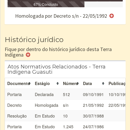
Identificação
Identificada
Declarada
67% Concluído
Reservada
Homologada
Registrada
Restrição
Dominial
Encaminhad
no CRI
de uso
Indígena
RI
Homologada por Decreto s/n - 22/05/1992
e/ou
SPU
Histórico jurídico
Fique por dentro do histórico jurídico desta Terra
Indígena
Atos Normativos Relacionados - Terra
Indígena Guasuti
Documento
Estágio
Número
Data
Publicaçã
Portaria
Declarada
512
09/10/1991
10/10/1991
Decreto
Homologada
s/n
21/05/1992
22/05/1992
Resolução
Em Estudo
10
30/07/1988
Portaria
Em Estudo
1.245
24/07/1986