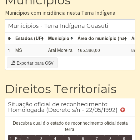
Municípios
Municípios com incidência nesta Terra Indígena
Municípios - Terra Indígena Guasuti
#
Estados (UF)
Município
Área do município (ha)
Área
1
MS
Aral Moreira
165.386,00
892
Exportar para CSV
Direitos Territoriais
Situação oficial de reconhecimento:
Homologada (Decreto s/n - 22/05/1992)
Descubra qual é o estado de reconhecimento oficial desta
terra.
1 - Em
2 -
3 -
4 -
5 -
6 -
7 -
8 -
9 -