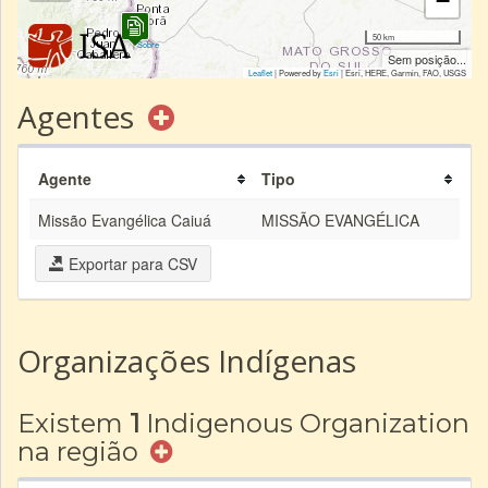
−
50 km
|
Sobre
Sem posição...
Leaflet
| Powered by
Esri
|
Esri, HERE, Garmin, FAO, USGS
Agentes
Agente
Tipo
Missão Evangélica Caiuá
MISSÃO EVANGÉLICA
Exportar para CSV
Organizações Indígenas
Existem
1
Indigenous Organization
na região