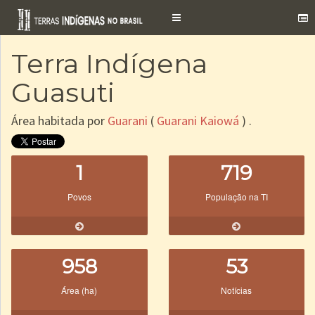
Toggle
navigation
Terra Indígena
Guasuti
Área habitada por
Guarani
(
Guarani Kaiowá
) .
1
719
Povos
População na TI
958
53
Área (ha)
Notícias