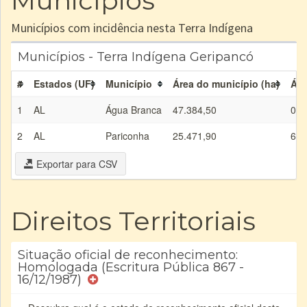
Municípios
Municípios com incidência nesta Terra Indígena
Municípios - Terra Indígena Geripancó
#
Estados (UF)
Município
Área do município (ha)
Áre
1
AL
Água Branca
47.384,50
0,0
2
AL
Pariconha
25.471,90
675
Exportar para CSV
Direitos Territoriais
Situação oficial de reconhecimento:
Homologada (Escritura Pública 867 -
16/12/1987)