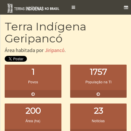
Toggle
navigation
Terra Indígena
Geripancó
Área habitada por
Jiripancó
.
1
1757
Povos
População na TI
200
23
Área (ha)
Notícias