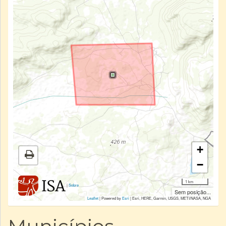
+
−
1 km
|
Sobre
Sem posição...
Leaflet
| Powered by
Esri
|
Esri, HERE, Garmin, USGS, METI/NASA, NGA