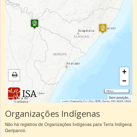
+
−
100 km
|
Sobre
Sem posição...
Leaflet
| Powered by
Esri
|
Esri, HERE, Garmin, FAO, NOAA, USGS
Organizações Indígenas
Não há registros de Organizações Indígenas para Terra Indígena
Geripancó.