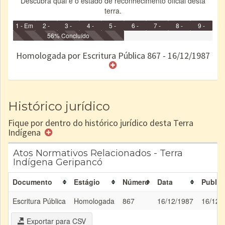
Descubra qual é o estado de reconhecimento oficial desta
terra.
1 - Em
2 -
3 -
4 -
5 -
6 -
7 -
8 -
9 -
Identificação
Identificada
56% Concluído
Declarada
Reservada
Homologada
Registrada
Restrição
Dominial
Encaminhad
no CRI
de uso
Indígena
RI
Homologada por Escritura Pública 867 - 16/12/1987
e/ou
SPU
Histórico jurídico
Fique por dentro do histórico jurídico desta Terra
Indígena
Atos Normativos Relacionados - Terra
Indígena Geripancó
Documento
Estágio
Número
Data
Public
Escritura Pública
Homologada
867
16/12/1987
16/12/
Exportar para CSV