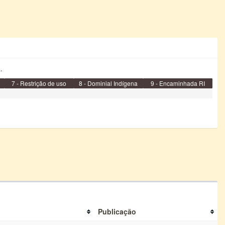
.
7 - Restrição de uso
8 - Dominial Indígena
9 - Encaminhada RI
Publicação