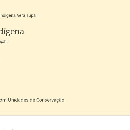
Indígena Verá Tupã'i.
ndígena
pã'i.
s
com Unidades de Conservação.