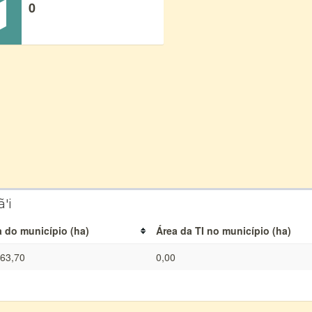
0
'i
a do município (ha)
Área da TI no município (ha)
963,70
0,00