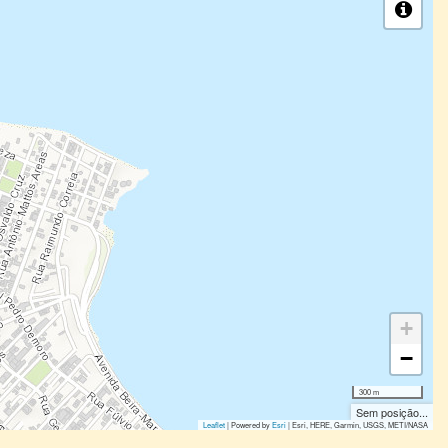
+
−
300 m
Sem posição...
Leaflet
| Powered by
Esri
|
Esri, HERE, Garmin, USGS, METI/NASA