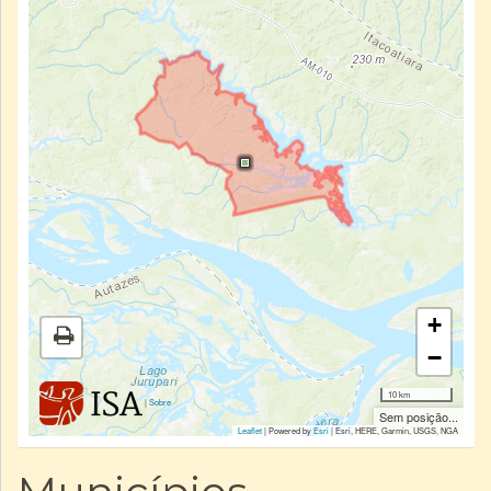
+
−
10 km
|
Sobre
Sem posição...
Leaflet
| Powered by
Esri
|
Esri, HERE, Garmin, USGS, NGA