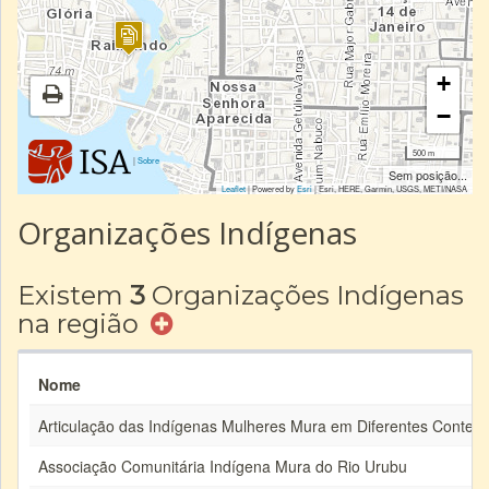
+
−
500 m
|
Sobre
Sem posição...
Leaflet
| Powered by
Esri
|
Esri, HERE, Garmin, USGS, METI/NASA
Organizações Indígenas
Existem
3
Organizações Indígenas
na região
Nome
Articulação das Indígenas Mulheres Mura em Diferentes Contex
Associação Comunitária Indígena Mura do Rio Urubu