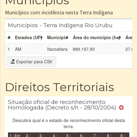
Municípios
Municípios com incidência nesta Terra Indígena
Municípios - Terra Indígena Rio Urubu
#
Estados (UF)
Município
Área do município (ha)
Área 
1
AM
Itacoatiara
889.197,90
27.06
Exportar para CSV
Direitos Territoriais
Situação oficial de reconhecimento:
Homologada (Decreto s/n - 28/10/2004)
Descubra qual é o estado de reconhecimento oficial desta
terra.
1 - Em
2 -
3 -
4 -
5 -
6 -
7 -
8 -
9 -