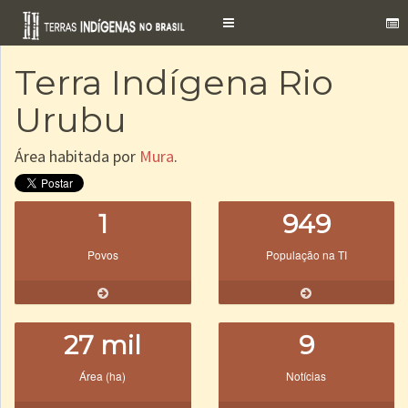
Toggle
navigation
Terra Indígena Rio
Urubu
Área habitada por
Mura
.
1
949
Povos
População na TI
27 mil
9
Área (ha)
Notícias