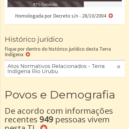
Identificação
Identificada
Declarada
67% Concluído
Reservada
Homologada
Registrada
Restrição
Dominial
Encaminhad
no CRI
de uso
Indígena
RI
Homologada por Decreto s/n - 28/10/2004
e/ou
SPU
Histórico jurídico
Fique por dentro do histórico jurídico desta Terra
Indígena
Atos Normativos Relacionados - Terra
Indígena Rio Urubu
Povos e Demografia
De acordo com informações
recentes
949
pessoas vivem
nesta TI.