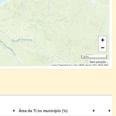
+
−
30 km
Sem posição...
Leaflet
| Powered by
Esri
|
Esri, HERE, Garmin, FAO, USGS, NGA
Área da TI no município (%)