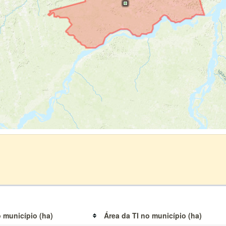
 município (ha)
Área da TI no município (ha)