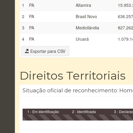
1
PA
Altamira
15.953.
2
PA
Brasil Novo
636.257
3
PA
Medicilândia
827.262
4
PA
Uruará
1.079.1
Exportar para CSV
Direitos Territoriais
Situação oficial de reconhecimento: Hom
1 - Em Identificação
2 - Identificada
3 - Declara