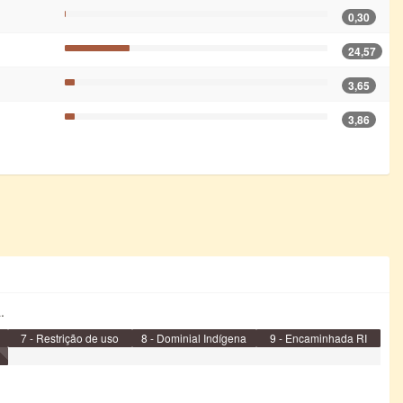
0,30
24,57
3,65
3,86
.
7 - Restrição de uso
8 - Dominial Indígena
9 - Encaminhada RI