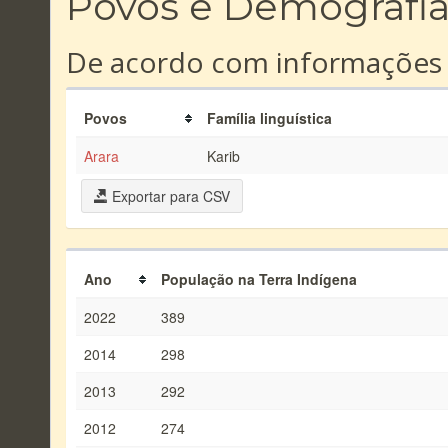
Povos e Demografi
De acordo com informações
Povos
Família linguística
Arara
Karib
Exportar para CSV
Ano
População na Terra Indígena
2022
389
2014
298
2013
292
2012
274