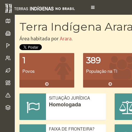
Toggle
navigation
Terra Indígena Arar
Área habitada por
Arara
.
1
389
Povos
População na TI
SITUAÇÃO JURÍDICA
Homologada
FAIXA DE FRONTEIRA?