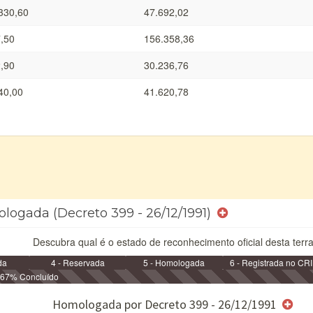
330,60
47.692,02
,50
156.358,36
,90
30.236,76
40,00
41.620,78
ologada (Decreto 399 - 26/12/1991)
Descubra qual é o estado de reconhecimento oficial desta terra
da
4 - Reservada
5 - Homologada
6 - Registrada no CRI
67% Concluído
e/ou SPU
Homologada por Decreto 399 - 26/12/1991