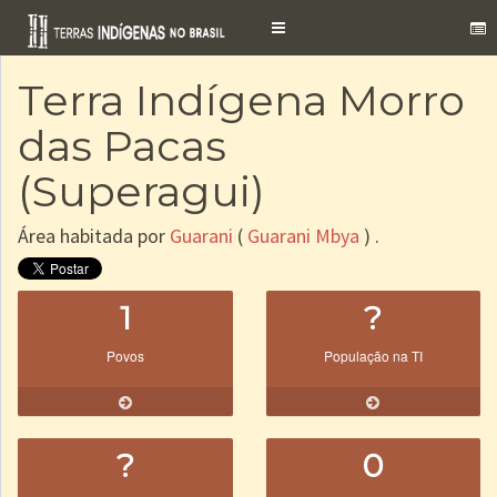
Toggle
navigation
Terra Indígena Morro
das Pacas
(Superagui)
Área habitada por
Guarani
(
Guarani Mbya
) .
1
?
Povos
População na TI
?
0