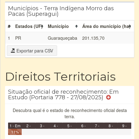
Municípios - Terra Indígena Morro das
Pacas (Superagui)
#
Estados (UF)
Município
Área do município (ha)
Á
1
PR
Guaraqueçaba
201.135,70
0
Exportar para CSV
Direitos Territoriais
Situação oficial de reconhecimento: Em
Estudo (Portaria 778 - 27/08/2025)
Descubra qual é o estado de reconhecimento oficial desta
terra.
1 - Em
2 -
3 -
4 -
5 -
6 -
7 -
8 -
9 -
Identificação
11%
Identificada
Declarada
Reservada
Homologada
Registrada
Restrição
Dominial
Encaminhad
Concluído
no CRI
de uso
Indígena
RI