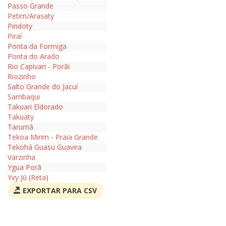
Passo Grande
Petim/Arasaty
Pindoty
Piraí
Ponta da Formiga
Ponta do Arado
Rio Capivari - Porãi
Riozinho
Salto Grande do Jacuí
Sambaqui
Takuari Eldorado
Takuaty
Tarumã
Tekoa Mirim - Praia Grande
Tekohá Guasu Guavira
Varzinha
Ygua Porã
Yvy Jú (Reta)
EXPORTAR PARA CSV