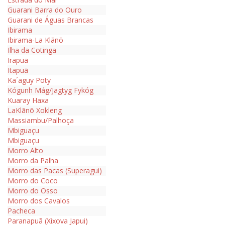
Guarani Barra do Ouro
Guarani de Águas Brancas
Ibirama
Ibirama-La Klãnõ
Ilha da Cotinga
Irapuã
Itapuã
Ka´aguy Poty
Kógunh Mág/Jagtyg Fykóg
Kuaray Haxa
LaKlãnõ Xokleng
Massiambu/Palhoça
Mbiguaçu
Mbiguaçu
Morro Alto
Morro da Palha
Morro das Pacas (Superagui)
Morro do Coco
Morro do Osso
Morro dos Cavalos
Pacheca
Paranapuã (Xixova Japui)