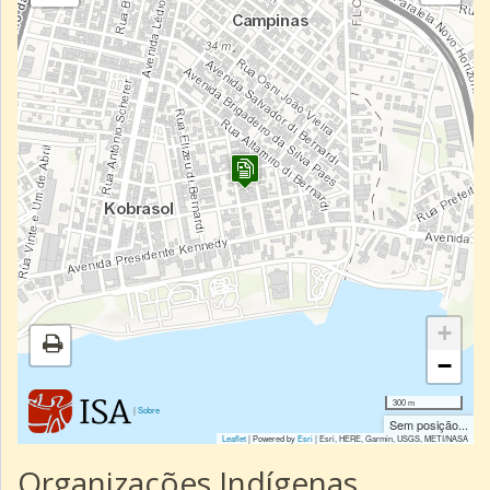
+
−
300 m
|
Sobre
Sem posição...
Leaflet
| Powered by
Esri
|
Esri, HERE, Garmin, USGS, METI/NASA
Organizações Indígenas