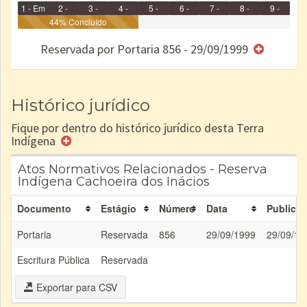
1 - Em
2 -
3 -
4 -
5 -
6 -
7 -
8 -
9 -
Identificação
Identificada
44% Concluído
Declarada
Reservada
Homologada
Registrada
Restrição
Dominial
Encaminhad
no CRI
de uso
Indígena
RI
Reservada por Portaria 856 - 29/09/1999
e/ou
SPU
Histórico jurídico
Fique por dentro do histórico jurídico desta Terra
Indígena
Atos Normativos Relacionados - Reserva
Indígena Cachoeira dos Inácios
Documento
Estágio
Número
Data
Publica
Portaria
Reservada
856
29/09/1999
29/09/19
Escritura Pública
Reservada
Exportar para CSV