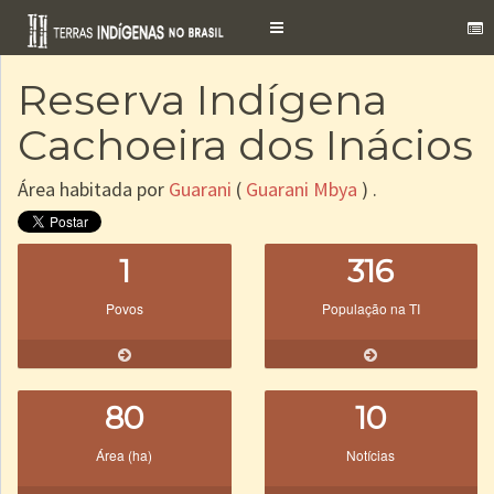
Toggle
navigation
Reserva Indígena
Cachoeira dos Inácios
Área habitada por
Guarani
(
Guarani Mbya
) .
1
316
Povos
População na TI
80
10
Área (ha)
Notícias