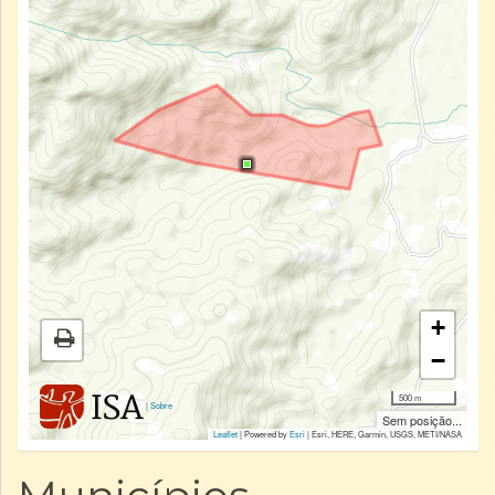
+
−
500 m
|
Sobre
Sem posição...
Leaflet
| Powered by
Esri
|
Esri, HERE, Garmin, USGS, METI/NASA