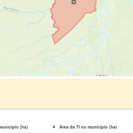
município (ha)
Área da TI no município (ha)