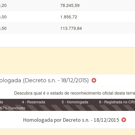
3,20
78.245,59
8,00
1.856,72
3,50
113.779,84
logada (Decreto s.n. - 18/12/2015)
Descubra qual é o estado de reconhecimento oficial desta terra
da
4 - Reservada
5 - Homologada
6 - Registrada no CRI
67% Concluído
e/ou SPU
Homologada por Decreto s.n. - 18/12/2015