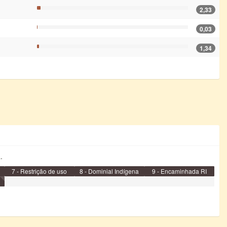
2,33
0,03
1,34
.
7 - Restrição de uso
8 - Dominial Indígena
9 - Encaminhada RI