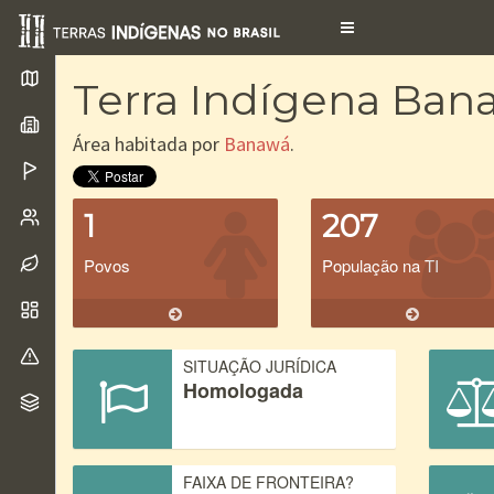
Toggle
navigation
Terra Indígena Ban
Área habitada por
Banawá
.
1
207
Povos
População na TI
SITUAÇÃO JURÍDICA
Homologada
FAIXA DE FRONTEIRA?