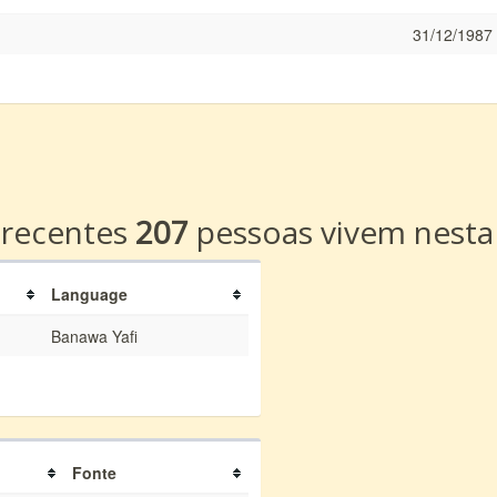
31/12/1987
a
 recentes
207
pessoas vivem nesta
Language
Banawa Yafi
Fonte