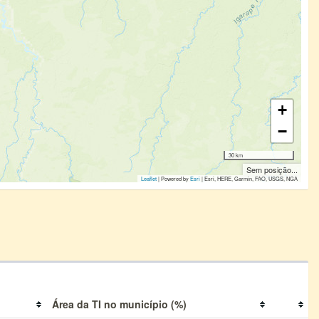
+
−
30 km
Sem posição...
Leaflet
| Powered by
Esri
|
Esri, HERE, Garmin, FAO, USGS, NGA
Área da TI no município (%)