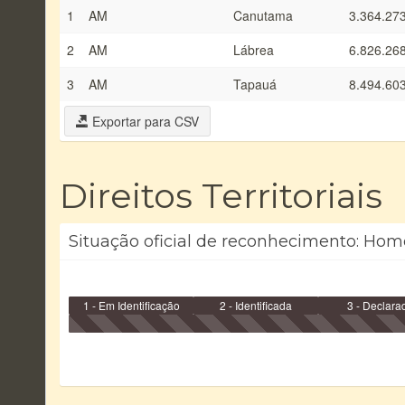
1
AM
Canutama
3.364.27
2
AM
Lábrea
6.826.26
3
AM
Tapauá
8.494.60
Exportar para CSV
Direitos Territoriais
Situação oficial de reconhecimento: Homo
1 - Em Identificação
2 - Identificada
3 - Declara