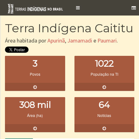
Toggle
navigation
Terra Indígena Caititu
Área habitada por
Apurinã
,
Jamamadi
e
Paumari
.
3
1022
Povos
População na TI
308 mil
64
Área (ha)
Notícias