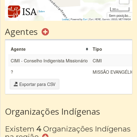
300 m
|
Sobre
Sem posição...
Leaflet
| Powered by
Esri
|
Esri, HERE, Garmin, USGS, METI/NASA
Agentes
Agente
Tipo
CIMI - Conselho Indigenista Missionário
CIMI
?
MISSÃO EVANGÉLICA
Exportar para CSV
Organizações Indígenas
Existem
4
Organizações Indígenas
na região