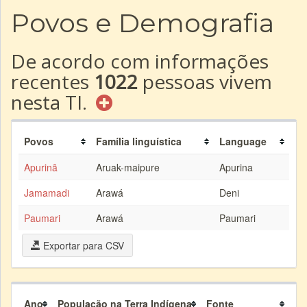
Povos e Demografia
De acordo com informações
recentes
1022
pessoas vivem
nesta TI.
Povos
Família linguística
Language
Apurinã
Aruak-maipure
Apurina
Jamamadi
Arawá
Deni
Paumari
Arawá
Paumari
Exportar para CSV
Ano
População na Terra Indígena
Fonte