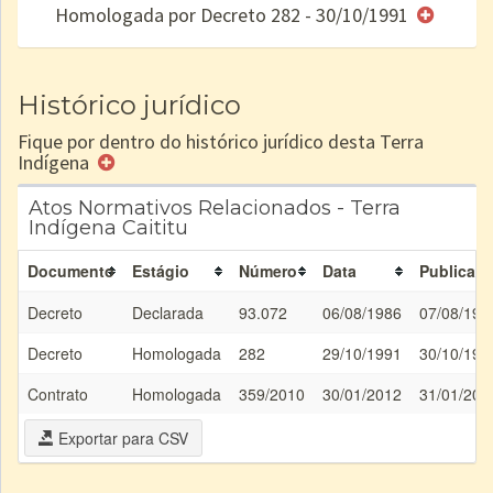
Homologada por Decreto 282 - 30/10/1991
e/ou
SPU
Histórico jurídico
Fique por dentro do histórico jurídico desta Terra
Indígena
Atos Normativos Relacionados - Terra
Indígena Caititu
Documento
Estágio
Número
Data
Publicaç
Decreto
Declarada
93.072
06/08/1986
07/08/198
Decreto
Homologada
282
29/10/1991
30/10/199
Contrato
Homologada
359/2010
30/01/2012
31/01/201
Exportar para CSV