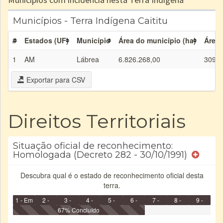
Municípios - Terra Indígena Caititu
#
Estados (UF)
Município
Área do município (ha)
Área 
1
AM
Lábrea
6.826.268,00
309.3
Exportar para CSV
Direitos Territoriais
Situação oficial de reconhecimento:
Homologada (Decreto 282 - 30/10/1991)
Descubra qual é o estado de reconhecimento oficial desta
terra.
1 - Em
2 -
3 -
4 -
5 -
6 -
7 -
8 -
9 -
Identificação
Identificada
Declarada
67% Concluído
Reservada
Homologada
Registrada
Restrição
Dominial
Encaminhad
no CRI
de uso
Indígena
RI