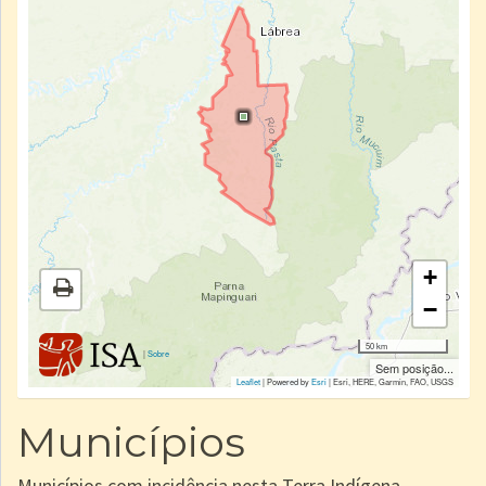
+
−
50 km
|
Sobre
Sem posição...
Leaflet
| Powered by
Esri
|
Esri, HERE, Garmin, FAO, USGS
Municípios
Municípios com incidência nesta Terra Indígena