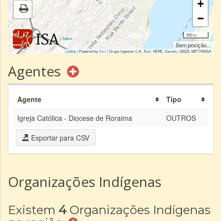
+
−
500 m
|
Sobre
Sem posição...
Leaflet
| Powered by
Esri
|
Grupo Ingeolan C.A., Esri, HERE, Garmin, USGS, METI/NASA
Agentes
Agente
Tipo
Igreja Católica - Diocese de Roraima
OUTROS
Exportar para CSV
Organizações Indígenas
Existem
4
Organizações Indígenas