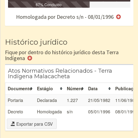
Identificação
Identificada
Declarada
67% Concluído
Reservada
Homologada
Registrada
Restrição
Dominial
Encaminhad
no CRI
de uso
Indígena
RI
Homologada por Decreto s/n - 08/01/1996
e/ou
SPU
Histórico jurídico
Fique por dentro do histórico jurídico desta Terra
Indígena
Atos Normativos Relacionados - Terra
Indígena Malacacheta
Documento
Estágio
Número
Data
Publicaçã
Portaria
Declarada
1.227
21/05/1982
11/06/1982
Decreto
Homologada
s/n
05/01/1996
08/01/1996
Exportar para CSV