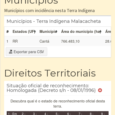
Municípios
Municípios com incidência nesta Terra Indígena
Municípios - Terra Indígena Malacacheta
#
Estados (UF)
Município
Área do município (ha)
Área 
1
RR
Cantá
766.483,10
28.65
Exportar para CSV
Direitos Territoriais
Situação oficial de reconhecimento:
Homologada (Decreto s/n - 08/01/1996)
Descubra qual é o estado de reconhecimento oficial desta
terra.
1 - Em
2 -
3 -
4 -
5 -
6 -
7 -
8 -
9 -