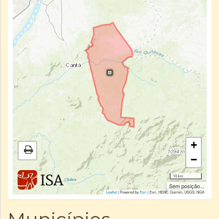
+
−
10 km
|
Sobre
Sem posição...
Leaflet
| Powered by
Esri
|
Esri, HERE, Garmin, USGS, NGA