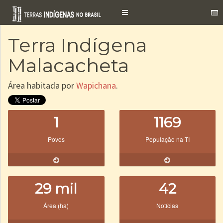
Toggle
navigation
Terra Indígena
Malacacheta
Área habitada por
Wapichana
.
1
1169
Povos
População na TI
29 mil
42
Área (ha)
Notícias