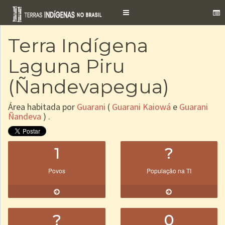
Toggle
navigation
Terra Indígena
Laguna Piru
(Ñandevapegua)
Área habitada por
Guarani
(
Guarani Kaiowá
e
Guarani
Ñandeva
) .
1
?
Povos
População na TI
?
0