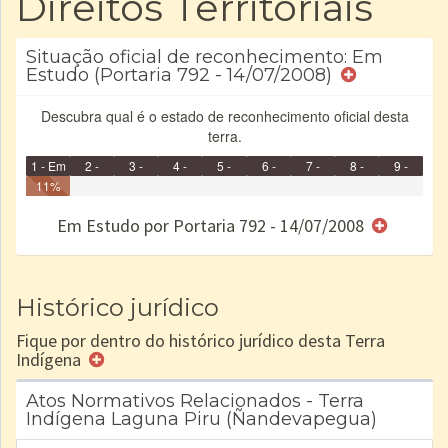
Direitos Territoriais
Situação oficial de reconhecimento: Em
Estudo (Portaria 792 - 14/07/2008)
Descubra qual é o estado de reconhecimento oficial desta
terra.
1 - Em
2 -
3 -
4 -
5 -
6 -
7 -
8 -
9 -
Identificação
11%
Identificada
Declarada
Reservada
Homologada
Registrada
Restrição
Dominial
Encaminhad
Concluído
no CRI
de uso
Indígena
RI
Em Estudo por Portaria 792 - 14/07/2008
e/ou
SPU
Histórico jurídico
Fique por dentro do histórico jurídico desta Terra
Indígena
Atos Normativos Relacionados - Terra
Indígena Laguna Piru (Ñandevapegua)