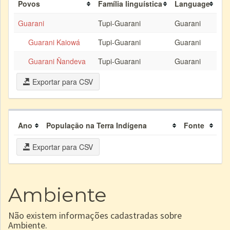
Povos
Família linguística
Language
Guarani
Tupi-Guarani
Guarani
Guarani Kaiowá
Tupi-Guarani
Guarani
Guarani Ñandeva
Tupi-Guarani
Guarani
Exportar para CSV
Ano
População na Terra Indígena
Fonte
Exportar para CSV
Ambiente
Não existem informações cadastradas sobre
Ambiente.