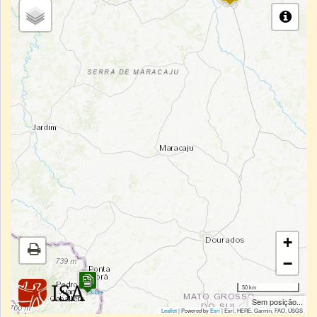
+
−
50 km
|
Sobre
Sem posição...
Leaflet
| Powered by
Esri
|
Esri, HERE, Garmin, FAO, USGS