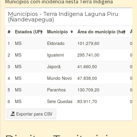
Municípios com incidência nesta Terra Indígena
Municípios - Terra Indígena Laguna Piru
(Ñandevapegua)
#
Estados (UF)
Município
Área do município (ha)
Áre
1
MS
Eldorado
101.279,60
0,0
2
MS
Iguatemi
295.741,00
0,0
3
MS
Japorã
41.660,50
0,0
4
MS
Mundo Novo
47.838,00
0,0
5
MS
Paranhos
130.709,20
0,0
6
MS
Sete Quedas
83.911,70
0,0
Exportar para CSV