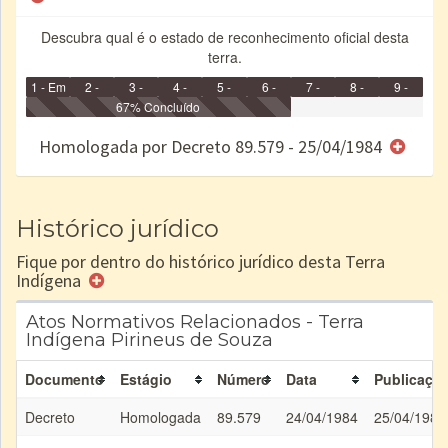
Descubra qual é o estado de reconhecimento oficial desta
terra.
1 - Em
2 -
3 -
4 -
5 -
6 -
7 -
8 -
9 -
Identificação
Identificada
Declarada
67% Concluído
Reservada
Homologada
Registrada
Restrição
Dominial
Encaminhad
no CRI
de uso
Indígena
RI
Homologada por Decreto 89.579 - 25/04/1984
e/ou
SPU
Histórico jurídico
Fique por dentro do histórico jurídico desta Terra
Indígena
Atos Normativos Relacionados - Terra
Indígena Pirineus de Souza
Documento
Estágio
Número
Data
Publicaçã
Decreto
Homologada
89.579
24/04/1984
25/04/1984