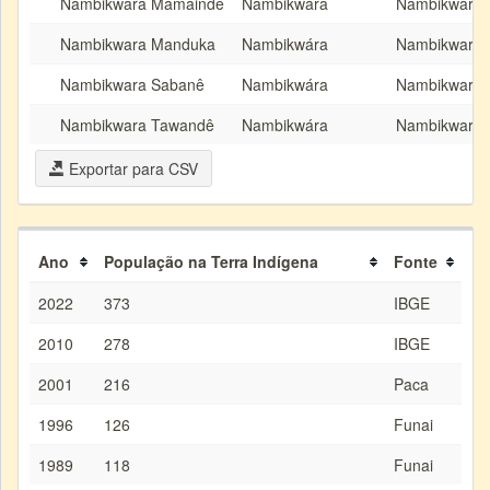
Nambikwara Mamaindê
Nambikwára
Nambikwara
Nambikwara Manduka
Nambikwára
Nambikwara
Nambikwara Sabanê
Nambikwára
Nambikwara
Nambikwara Tawandê
Nambikwára
Nambikwara
Exportar para CSV
Ano
População na Terra Indígena
Fonte
2022
373
IBGE
2010
278
IBGE
2001
216
Paca
1996
126
Funai
1989
118
Funai