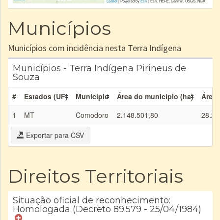
Leaflet
| Powered by
Esri
|
Esri, HERE, Garmin, USGS, NGA
Municípios
Municípios com incidência nesta Terra Indígena
Municípios - Terra Indígena Pirineus de
Souza
#
Estados (UF)
Município
Área do município (ha)
Área 
1
MT
Comodoro
2.148.501,80
28.21
Exportar para CSV
Direitos Territoriais
Situação oficial de reconhecimento:
Homologada (Decreto 89.579 - 25/04/1984)