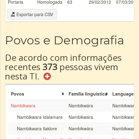
Portaria
Homologada
63
29/02/2012
07/03/2012
Exportar para CSV
Povos e Demografia
De acordo com informações
recentes
373
pessoas vivem
nesta TI.
Povos
Família linguística
Language
Nambikwara
Nambikwára
Nambikwara
Nambikwara Idalamare
Nambikwára
Nambikwara
Nambikwara Ilaklore
Nambikwára
Nambikwara