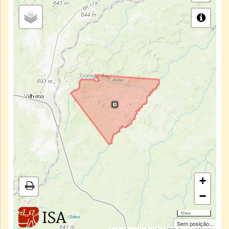
+
−
10 km
|
Sobre
Sem posição...