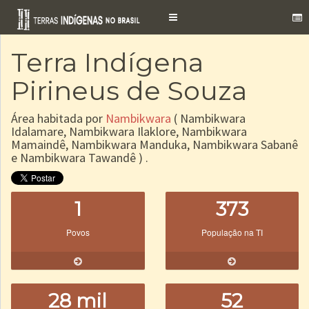
Toggle
navigation
Terra Indígena
Pirineus de Souza
Área habitada por
Nambikwara
( Nambikwara
Idalamare, Nambikwara Ilaklore, Nambikwara
Mamaindê, Nambikwara Manduka, Nambikwara Sabanê
e Nambikwara Tawandê ) .
1
373
Povos
População na TI
28 mil
52