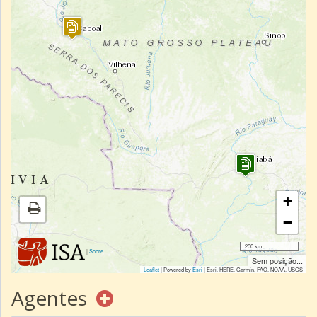
+
−
200 km
|
Sobre
Sem posição...
Leaflet
| Powered by
Esri
|
Esri, HERE, Garmin, FAO, NOAA, USGS
Agentes