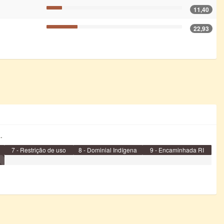
11,40
22,93
.
7 - Restrição de uso
8 - Dominial Indígena
9 - Encaminhada RI