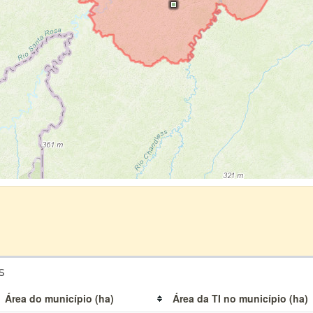
s
Área do município (ha)
Área da TI no município (ha)