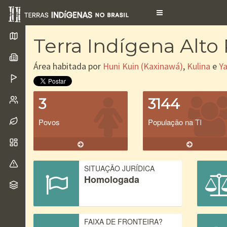
Toggle
navigation
Terra Indígena Alto
Área habitada por
Huni Kuin (Kaxinawá)
,
Kulina
e
Y
3
3144
Povos
População na TI
SITUAÇÃO JURÍDICA
Homologada
FAIXA DE FRONTEIRA?