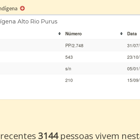
 Indígena
ígena Alto Rio Purus
Número
Data
PP/2.748
31/07
543
23/10
s/n
05/01
210
15/09
a
 recentes
3144
pessoas vivem nest