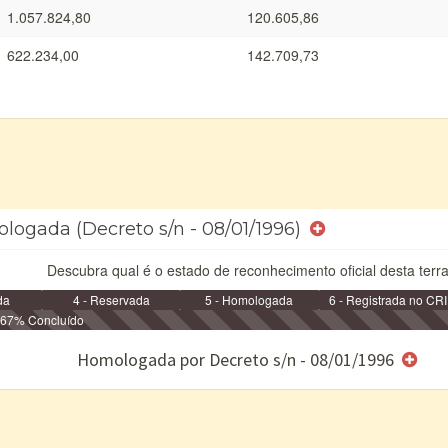
1.057.824,80
120.605,86
622.234,00
142.709,73
logada (Decreto s/n - 08/01/1996)
Descubra qual é o estado de reconhecimento oficial desta terra
da
4 - Reservada
5 - Homologada
6 - Registrada no CRI
67% Concluído
e/ou SPU
Homologada por Decreto s/n - 08/01/1996