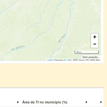
+
−
30 km
Sem posição...
Leaflet
| Powered by
Esri
|
Esri, HERE, Garmin, FAO, USGS, NGA
Área da TI no município (%)