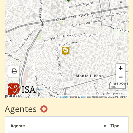
+
−
500 m
|
Sobre
Sem posição...
Leaflet
| Powered by
Esri
|
Esri, HERE, Garmin, USGS, METI/NASA
Agentes
Agente
Tipo