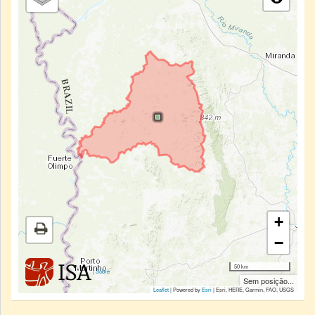
+
−
50 km
|
Sobre
Sem posição...
Leaflet
| Powered by
Esri
|
Esri, HERE, Garmin, FAO, USGS