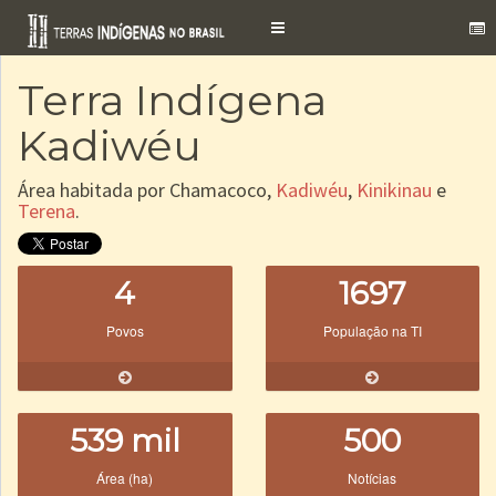
Toggle
navigation
Terra Indígena
Kadiwéu
Área habitada por Chamacoco,
Kadiwéu
,
Kinikinau
e
Terena
.
4
1697
Povos
População na TI
539 mil
500
Área (ha)
Notícias