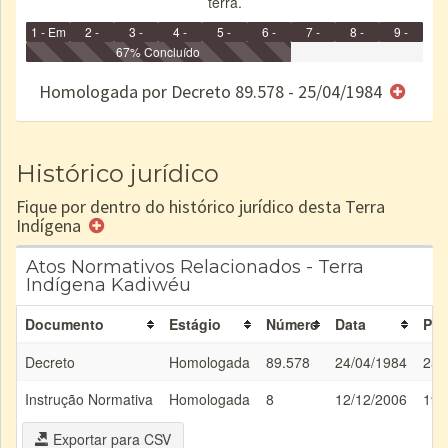
terra.
1 - Em
2 -
3 -
4 -
5 -
6 -
7 -
8 -
9 -
Identificação
Identificada
Declarada
67% Concluído
Reservada
Homologada
Registrada
Restrição
Dominial
Encaminhad
no CRI
de uso
Indígena
RI
Homologada por Decreto 89.578 - 25/04/1984
e/ou
SPU
Histórico jurídico
Fique por dentro do histórico jurídico desta Terra
Indígena
Atos Normativos Relacionados - Terra
Indígena Kadiwéu
Documento
Estágio
Número
Data
Pub
Decreto
Homologada
89.578
24/04/1984
25/
Instrução Normativa
Homologada
8
12/12/2006
19/
Exportar para CSV