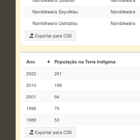
Nambikwara Qualitsu
Nambikwára
Nambikwara Sayulikisu
Nambikwára
Nambikwara Uaihlatisu
Nambikwára
Exportar para CSV
Ano
População na Terra Indígena
2022
201
2010
188
2001
94
1996
70
1989
53
Exportar para CSV