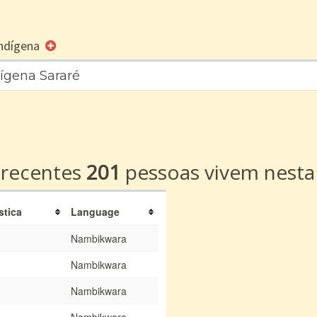
 Indígena
dígena Sararé
a
 recentes
201
pessoas vivem nesta
stica
Language
Nambikwara
Nambikwara
Nambikwara