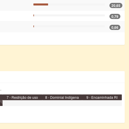
20,65
0,79
0,66
.
7 - Restrição de uso
8 - Dominial Indígena
9 - Encaminhada RI