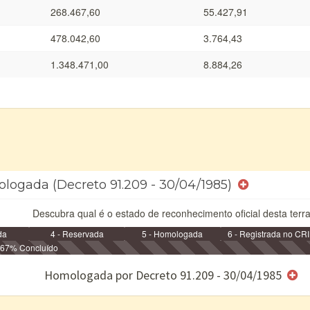
268.467,60
55.427,91
478.042,60
3.764,43
1.348.471,00
8.884,26
ologada (Decreto 91.209 - 30/04/1985)
Descubra qual é o estado de reconhecimento oficial desta terra
da
4 - Reservada
5 - Homologada
6 - Registrada no CRI
67% Concluído
e/ou SPU
Homologada por Decreto 91.209 - 30/04/1985