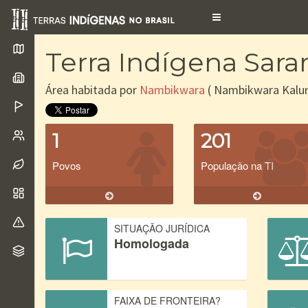
Toggle
navigation
Terra Indígena Sara
Área habitada por
Nambikwara
( Nambikwara Kalun
1
201
Povos
População na TI
SITUAÇÃO JURÍDICA
Homologada
FAIXA DE FRONTEIRA?