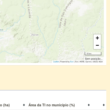
+
−
10 km
Sem posição...
Leaflet
| Powered by
Esri
|
Esri, HERE, Garmin, USGS, NGA
o (ha)
Área da TI no município (%)