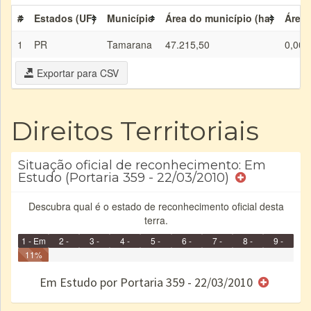
#
Estados (UF)
Município
Área do município (ha)
Área 
1
PR
Tamarana
47.215,50
0,00
Exportar para CSV
Direitos Territoriais
Situação oficial de reconhecimento: Em
Estudo (Portaria 359 - 22/03/2010)
Descubra qual é o estado de reconhecimento oficial desta
terra.
1 - Em
2 -
3 -
4 -
5 -
6 -
7 -
8 -
9 -
Identificação
11%
Identificada
Declarada
Reservada
Homologada
Registrada
Restrição
Dominial
Encaminhad
Concluído
no CRI
de uso
Indígena
RI
Em Estudo por Portaria 359 - 22/03/2010
e/ou
SPU