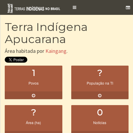
Toggle
navigation
Terra Indígena
Apucarana
Área habitada por
Kaingang
.
1
?
Povos
População na TI
?
0
Área (ha)
Notícias