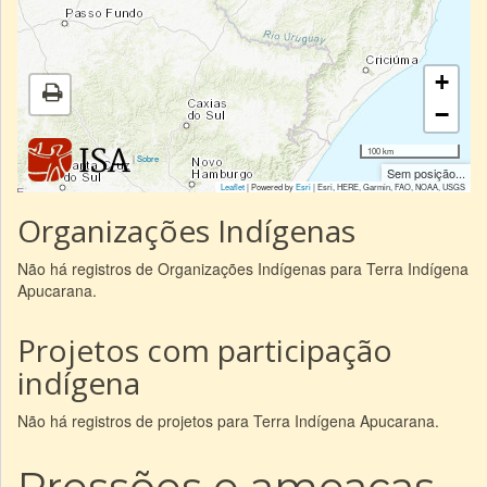
+
−
100 km
|
Sobre
Sem posição...
Leaflet
| Powered by
Esri
|
Esri, HERE, Garmin, FAO, NOAA, USGS
Organizações Indígenas
Não há registros de Organizações Indígenas para Terra Indígena
Apucarana.
Projetos com participação
indígena
Não há registros de projetos para Terra Indígena Apucarana.
Pressões e ameaças