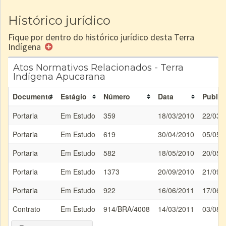
Histórico jurídico
Fique por dentro do histórico jurídico desta Terra
Indígena
Atos Normativos Relacionados - Terra
Indígena Apucarana
Documento
Estágio
Número
Data
Public
Portaria
Em Estudo
359
18/03/2010
22/03/
Portaria
Em Estudo
619
30/04/2010
05/05/
Portaria
Em Estudo
582
18/05/2010
20/05/
Portaria
Em Estudo
1373
20/09/2010
21/09/
Portaria
Em Estudo
922
16/06/2011
17/06/
Contrato
Em Estudo
914/BRA/4008
14/03/2011
03/08/