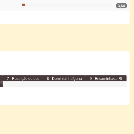
3,64
.
7 - Restrição de uso
8 - Dominial Indígena
9 - Encaminhada RI