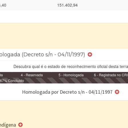
6,40
151.402,94
logada (Decreto s/n - 04/11/1997)
Descubra qual é o estado de reconhecimento oficial desta terra
da
4 - Reservada
5 - Homologada
6 - Registrada no CRI
67% Concluído
e/ou SPU
Homologada por Decreto s/n - 04/11/1997
 Indígena