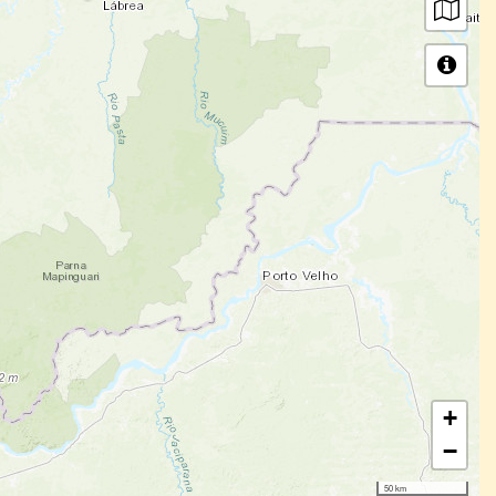
+
−
50 km