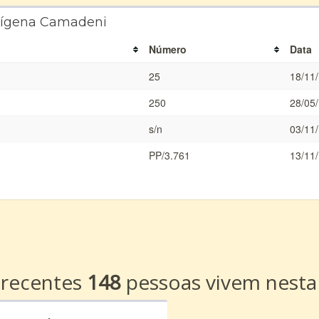
ndígena Camadeni
Número
Data
25
18/11
250
28/05
s/n
03/11
PP/3.761
13/11
a
 recentes
148
pessoas vivem nesta