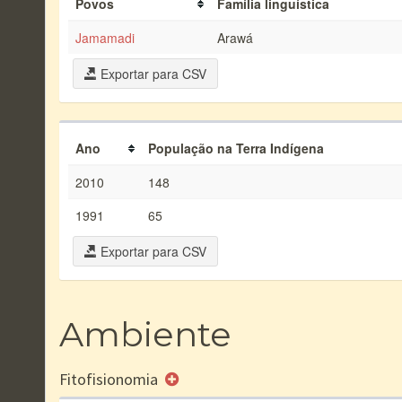
Povos
Família linguística
Jamamadi
Arawá
Exportar para CSV
Ano
População na Terra Indígena
2010
148
1991
65
Exportar para CSV
Ambiente
Fitofisionomia