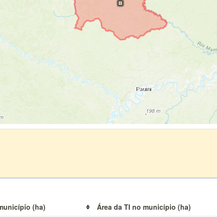
município (ha)
Área da TI no município (ha)