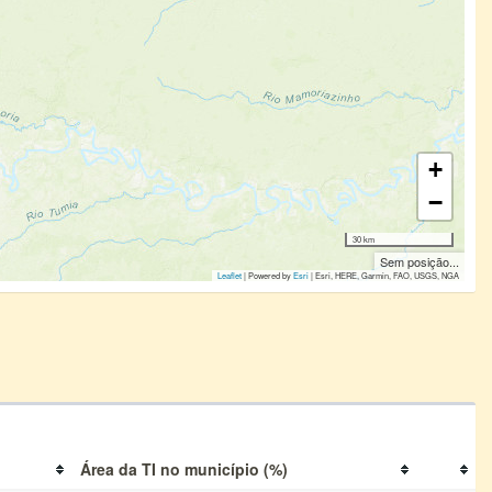
+
−
30 km
Sem posição...
Leaflet
| Powered by
Esri
|
Esri, HERE, Garmin, FAO, USGS, NGA
Área da TI no município (%)