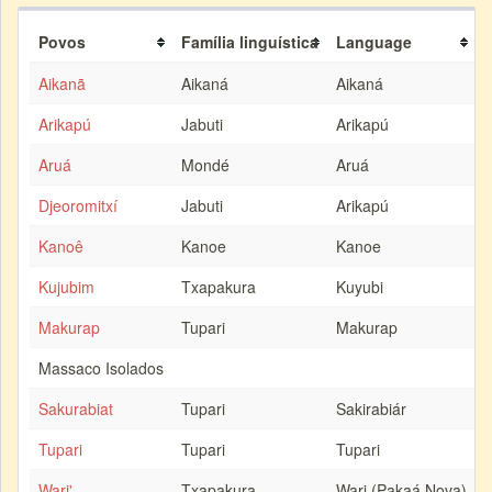
Povos
Família linguística
Language
Aikanã
Aikaná
Aikaná
Arikapú
Jabuti
Arikapú
Aruá
Mondé
Aruá
Djeoromitxí
Jabuti
Arikapú
Kanoê
Kanoe
Kanoe
Kujubim
Txapakura
Kuyubi
Makurap
Tupari
Makurap
Massaco Isolados
Sakurabiat
Tupari
Sakirabiár
Tupari
Tupari
Tupari
Wari'
Txapakura
Wari (Pakaá Nova)