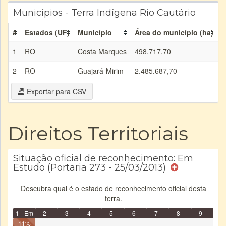
Municípios - Terra Indígena Rio Cautário
#
Estados (UF)
Município
Área do município (ha)
Á
1
RO
Costa Marques
498.717,70
0
2
RO
Guajará-Mirim
2.485.687,70
0
Exportar para CSV
Direitos Territoriais
Situação oficial de reconhecimento: Em
Estudo (Portaria 273 - 25/03/2013)
Descubra qual é o estado de reconhecimento oficial desta
terra.
1 - Em
2 -
3 -
4 -
5 -
6 -
7 -
8 -
9 -
Identificação
11%
Identificada
Declarada
Reservada
Homologada
Registrada
Restrição
Dominial
Encaminhad