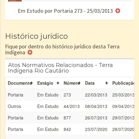
Concluído
no CRI
de uso
Indígena
RI
Em Estudo por Portaria 273 - 25/03/2013
e/ou
SPU
Histórico jurídico
Fique por dentro do histórico jurídico desta Terra
Indígena
Atos Normativos Relacionados - Terra
Indígena Rio Cautário
Documento
Estágio
Número
Data
Publicação
Portaria
Em Estudo
273
22/03/2013
25/03/2013
Outros
Em Estudo
44/2013
08/04/2013
09/04/2013
Portaria
Em Estudo
877
26/07/2013
29/07/2013
Portaria
Em Estudo
842
23/07/2020
28/07/2020