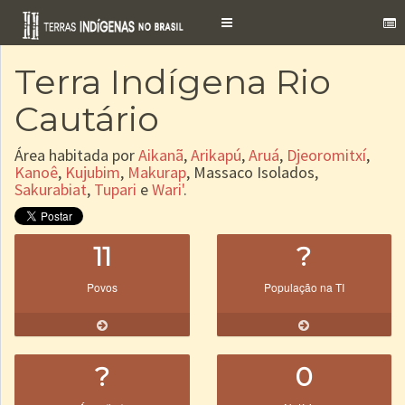
Toggle
navigation
Terra Indígena Rio
Cautário
Área habitada por
Aikanã
,
Arikapú
,
Aruá
,
Djeoromitxí
,
Kanoê
,
Kujubim
,
Makurap
, Massaco Isolados,
Sakurabiat
,
Tupari
e
Wari'
.
11
?
Povos
População na TI
?
0