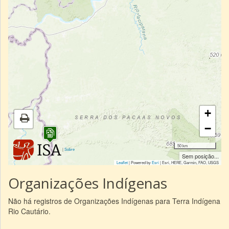
+
−
50 km
|
Sobre
Sem posição...
Leaflet
| Powered by
Esri
|
Esri, HERE, Garmin, FAO, USGS
Organizações Indígenas
Não há registros de Organizações Indígenas para Terra Indígena
Rio Cautário.