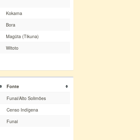
Kokama
Bora
Magüta (Tikuna)
Witoto
Fonte
Funai/Alto Solimões
Censo Indígena
Funai