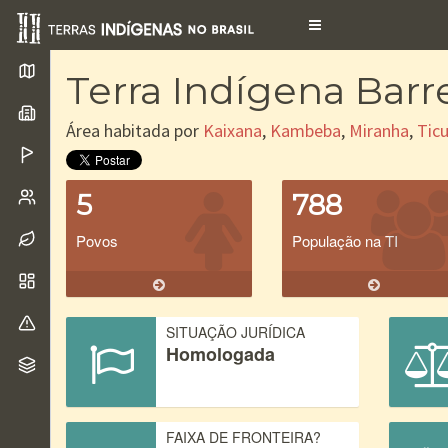
Toggle
navigation
Terra Indígena Barr
Área habitada por
Kaixana
,
Kambeba
,
Miranha
,
Tic
5
788
Povos
População na TI
SITUAÇÃO JURÍDICA
Homologada
FAIXA DE FRONTEIRA?