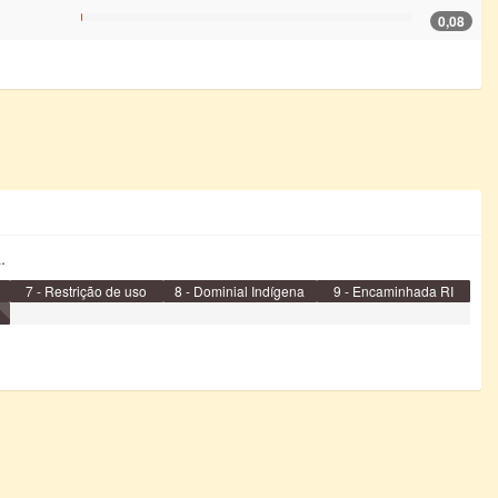
0,08
.
7 - Restrição de uso
8 - Dominial Indígena
9 - Encaminhada RI