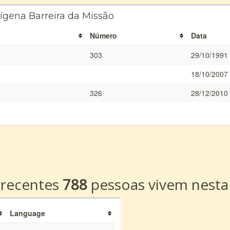
ígena Barreira da Missão
Número
Data
303
29/10/1991
18/10/2007
326
28/12/2010
a
 recentes
788
pessoas vivem nesta
Language