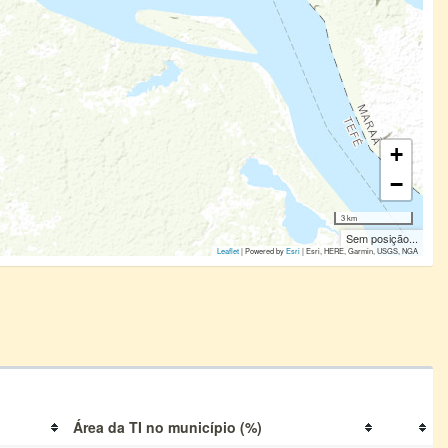
+
−
3 km
Sem posição...
Leaflet
| Powered by
Esri
|
Esri, HERE, Garmin, USGS, NGA
Área da TI no município (%)