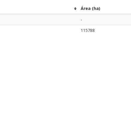
Área (ha)
-
115788