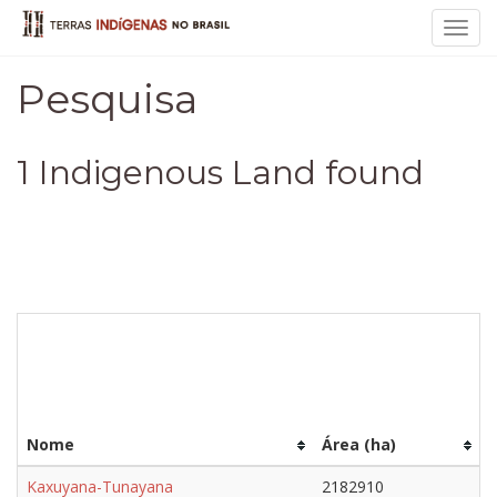
Toggl
navig
Pesquisa
1 Indigenous Land found
Nome
Área (ha)
Kaxuyana-Tunayana
2182910