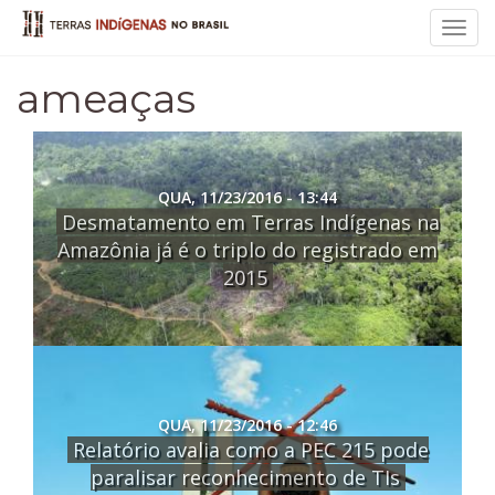
Toggl
navig
ameaças
QUA, 11/23/2016 - 13:44
Desmatamento em Terras Indígenas na
Amazônia já é o triplo do registrado em
2015
QUA, 11/23/2016 - 12:46
Relatório avalia como a PEC 215 pode
paralisar reconhecimento de TIs