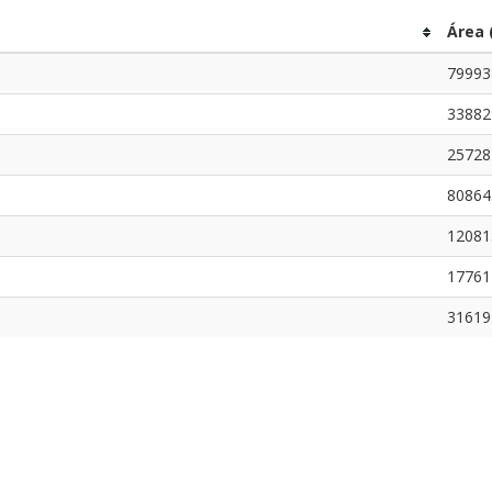
Área 
79993
33882
25728
80864
12081
17761
31619