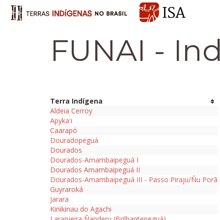
FUNAI - In
Terra Indígena
Aldeia Cerroy
Apyka'i
Caarapó
Douradopeguá
Dourados
Dourados-Amambaipeguá I
Dourados Amambaipeguá II
Dourados-Amambaipeguá III - Passo Piraju/Ñu Porã
Guyraroká
Jarara
Kinikinau do Agachi
Laranjeira Ñanderu (Brilhantepeguá)